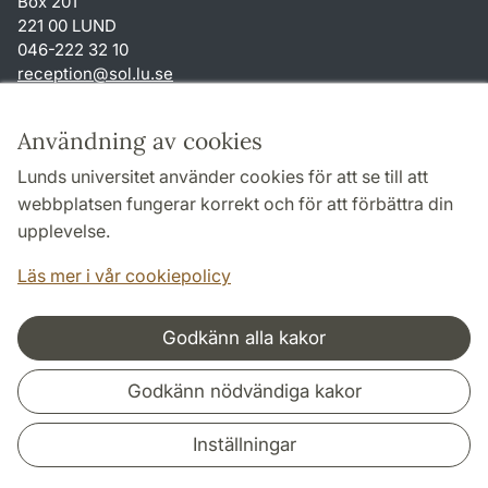
Box 201
221 00 LUND
046-222 32 10
reception
@
sol.lu
.
se
Genvägar
Användning av cookies
Om webbplatsen och cookies
Lunds universitet använder cookies för att se till att
Behandling av personuppgifter
webbplatsen fungerar korrekt och för att förbättra din
Tillgänglighetsredogörelse
upplevelse.
TYPO3-login
Läs mer i vår cookiepolicy
Godkänn alla kakor
Samarbeten och nätverk
Godkänn nödvändiga kakor
Inställningar