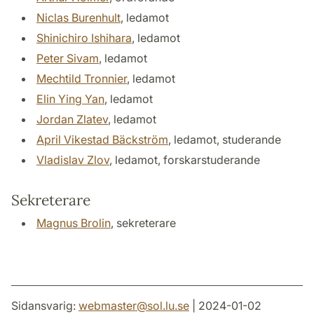
Niclas Burenhult
, ledamot
Shinichiro Ishihara
, ledamot
Peter Sivam
, ledamot
Mechtild Tronnier
, ledamot
Elin Ying Yan
, ledamot
Jordan Zlatev
, ledamot
April Vikestad Bäckström
, ledamot, studerande
Vladislav Zlov
, ledamot, forskarstuderande
Sekreterare
Magnus Brolin
, sekreterare
Sidansvarig:
webmaster
@
sol.lu
.
se
| 2024-01-02