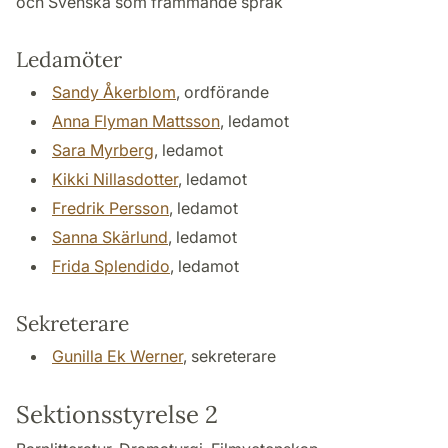
och Svenska som främmande språk
Ledamöter
Sandy Åkerblom
, ordförande
Anna Flyman Mattsson
, ledamot
Sara Myrberg
, ledamot
Kikki Nillasdotter
, ledamot
Fredrik Persson
, ledamot
Sanna Skärlund
, ledamot
Frida Splendido
, ledamot
Sekreterare
Gunilla Ek Werner
, sekreterare
Sektionsstyrelse 2