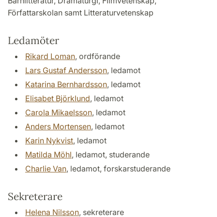
Barnlitteratur, Dramaturgi, Filmvetenskap,
Författarskolan samt Litteraturvetenskap
Ledamöter
Rikard Loman
, ordförande
Lars Gustaf Andersson
, ledamot
Katarina Bernhardsson
, ledamot
Elisabet Björklund
, ledamot
Carola Mikaelsson
, ledamot
Anders Mortensen
, ledamot
Karin Nykvist
, ledamot
Matilda Möhl
, ledamot, studerande
Charlie Van
, ledamot, forskarstuderande
Sekreterare
Helena Nilsson
, sekreterare