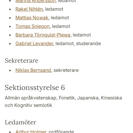
Marina Andersson
, ledamot
Rakel Nihlén
, ledamot
Mattias Nowak
, ledamot
Tomas Sniegon
, ledamot
Barbara Törnquist-Plewa
, ledamot
Gabriel Levander
, ledamot, studerande
Sekreterare
Niklas Bernsand
, sekreterare
Sektionsstyrelse 6
Allmän språkvetenskap, Fonetik, Japanska, Kinesiska
och Kognitiv semiotik
Ledamöter
Arthur Holmer
, ordförande