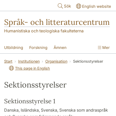
Hoppa till huvudinnehåll
Sök
English website
Språk- och litteraturcentrum
Humanistiska och teologiska fakulteterna
Utbildning
Forskning
Ämnen
Mer
SOL-husen
Kontakt
Institutionen
Start
Institutionen
Organisation
Sektionsstyrelser
This page in English
översättning till svenska
Sektionsstyrelser
Sektionsstyrelse 1
Danska, Isländska, Svenska, Svenska som andraspråk