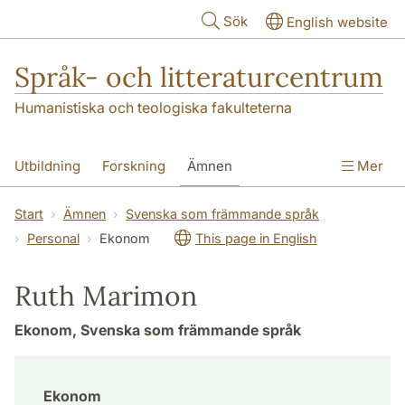
Hoppa till huvudinnehåll
Sök
English website
Språk- och litteraturcentrum
Humanistiska och teologiska fakulteterna
Utbildning
Forskning
Ämnen
Mer
SOL-husen
Kontakt
Institutionen
Start
Ämnen
Svenska som främmande språk
Personal
Ekonom
This page in English
översättning till svenska
Ruth Marimon
Ekonom, Svenska som främmande språk
Ekonom