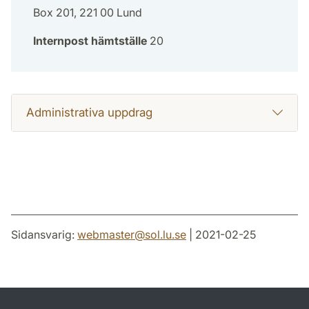
Box 201, 221 00 Lund
Internpost hämtställe
20
Administrativa uppdrag
Sidansvarig:
webmaster
@
sol.lu
.
se
| 2021-02-25