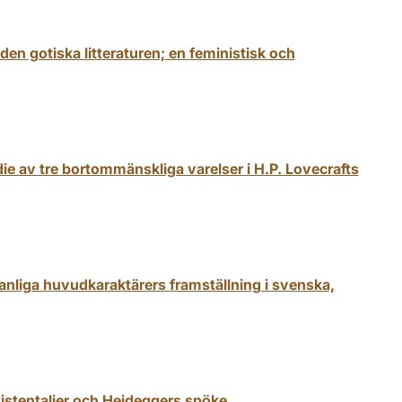
en gotiska litteraturen; en feministisk och
e av tre bortommänskliga varelser i H.P. Lovecrafts
liga huvudkaraktärers framställning i svenska,
istentalier och Heideggers spöke