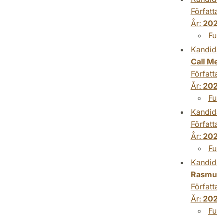
Författ
År:
20
Fu
Kandid
Call M
Författ
År:
20
Fu
Kandid
Författ
År:
20
Fu
Kandid
Rasmu
Författ
År:
20
Fu