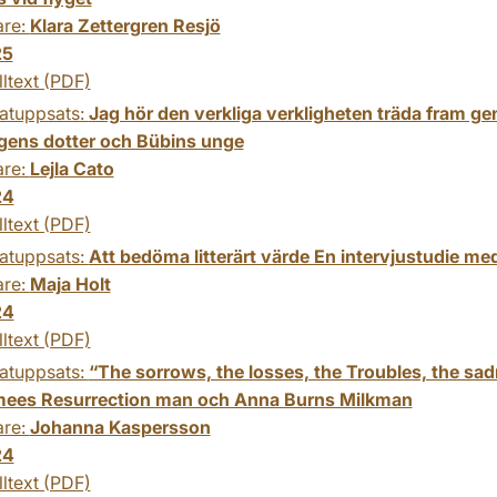
are:
Klara Zettergren Resjö
25
lltext (PDF)
atuppsats:
Jag hör den verkliga verkligheten träda fram gen
ens dotter och Bübins unge
are:
Lejla Cato
24
lltext (PDF)
atuppsats:
Att bedöma litterärt värde En intervjustudie med 
are:
Maja Holt
24
lltext (PDF)
atuppsats:
“The sorrows, the losses, the Troubles, the sad
es Resurrection man och Anna Burns Milkman
are:
Johanna Kaspersson
24
lltext (PDF)