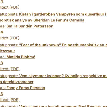
24
lltext (PDF)
atuppsats:
Kistan i garderoben Vampyren som queerfigur i d
eoretisk analys av Sheridan Le Fanu's Carmilla
are:
Smilla Sundén Pettersson
24
lltext (PDF)
atuppsats:
”Fear of the unknown” En posthumanistisk studi
itteratur
are:
Matilda Blohmé
23
lltext (PDF)
atuppsats:
Vem skymmer kvinnan? Kvinnliga respektive man
a detektivromaner
are:
Fanny Forss Persson
23
lltext (PDF)
atuppsats:
Varje sandkorn har ett nummer: Paul Bowles, ex