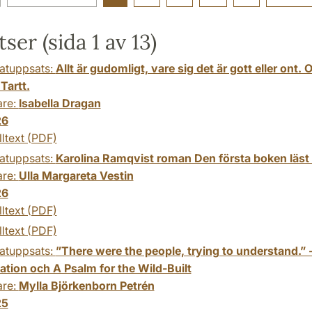
ser (sida 1 av 13)
atuppsats:
Allt är gudomligt, vare sig det är gott eller ont
Tartt.
are:
Isabella Dragan
26
lltext (PDF)
atuppsats:
Karolina Ramqvist roman Den första boken läst ur
are:
Ulla Margareta Vestin
26
lltext (PDF)
lltext (PDF)
atuppsats:
”There were the people, trying to understand.” 
ation och A Psalm for the Wild-Built
are:
Mylla Björkenborn Petrén
25