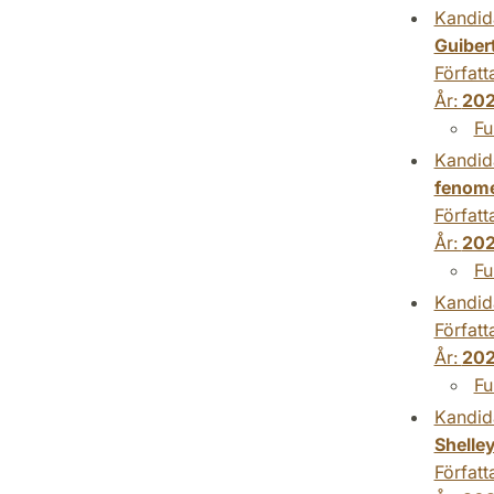
Kandid
Guibert
Författ
År:
20
Fu
Kandid
fenome
Författ
År:
20
Fu
Kandid
Författ
År:
20
Fu
Kandid
Shelle
Författ