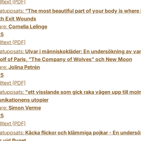
lltext (PDF)
atuppsats:
“The most beautiful part of your body is where
th Exit Wounds
are:
Cornelia Lelinge
25
lltext (PDF)
atuppsats:
Ulvar i människokläder: En undersökning av var
lf of Paris, ”The Company of Wolves” och New Moon
are:
Jolina Petrén
25
lltext (PDF)
atuppsats:
"ett visslande som gick raka vägen upp till mol
ikationens utopier
are:
Simon Verme
25
lltext (PDF)
atuppsats:
Käcka flickor och klämmiga pojkar - En unders
 vid flyget