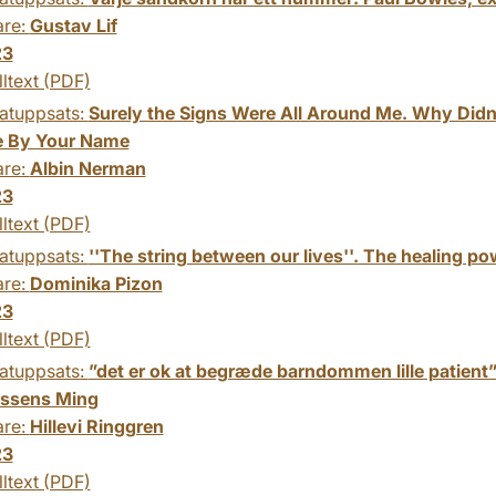
are:
Gustav Lif
23
lltext (PDF)
atuppsats:
Surely the Signs Were All Around Me. Why Did
e By Your Name
are:
Albin Nerman
23
lltext (PDF)
atuppsats:
''The string between our lives''. The healing pow
are:
Dominika Pizon
23
lltext (PDF)
atuppsats:
”det er ok at begræde barndommen lille patient”.
ssens Ming
are:
Hillevi Ringgren
23
lltext (PDF)