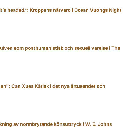
 it’s headed.”: Kroppens närvaro i Ocean Vuongs Night
ulven som posthumanistisk och sexuell varelse i The
nen": Can Xues Kärlek i det nya årtusendet och
ökning av normbrytande könsuttryck i W. E. Johns