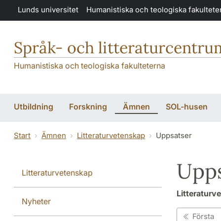
Hoppa till huvudinnehåll
Lunds universitet
Humanistiska och teologiska fakultete
Språk- och litteraturcentru
Humanistiska och teologiska fakulteterna
Utbildning
Forskning
Ämnen
SOL-husen
Start
Ämnen
Litteraturvetenskap
Uppsatser
Upps
Litteraturvetenskap
Litteraturv
Nyheter
Första