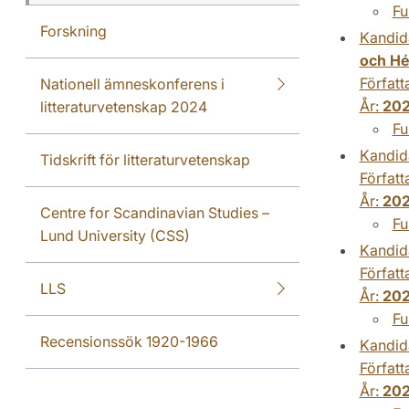
Fu
Forskning
Kandid
och Hé
Författ
Nationell ämneskonferens i
År:
20
litteraturvetenskap 2024
Fu
Kandid
Tidskrift för litteraturvetenskap
Författ
År:
20
Centre for Scandinavian Studies –
Fu
Lund University (CSS)
Kandid
Författ
LLS
År:
20
Fu
Recensionssök 1920-1966
Kandid
Författ
År:
20