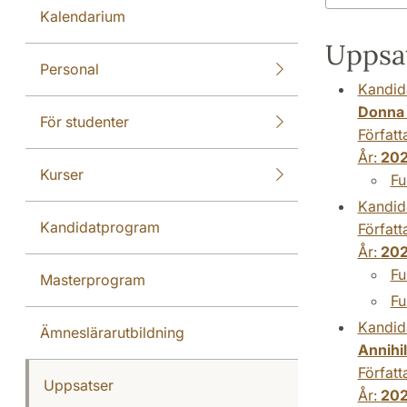
Kalendarium
Uppsat
Personal
Kandid
Donna 
För studenter
Författ
År:
20
Kurser
Fu
Kandid
Kandidatprogram
Författ
År:
20
Fu
Masterprogram
Fu
Kandid
Ämneslärarutbildning
Annihil
Författ
Uppsatser
År:
20