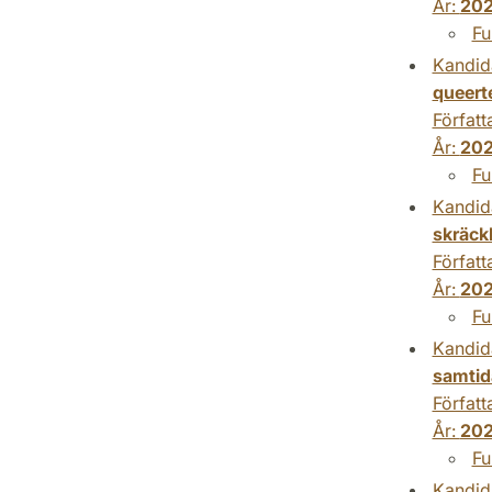
År:
20
Fu
Kandid
queert
Författ
År:
20
Fu
Kandid
skräckl
Författ
År:
20
Fu
Kandid
samtid
Författ
År:
20
Fu
Kandid