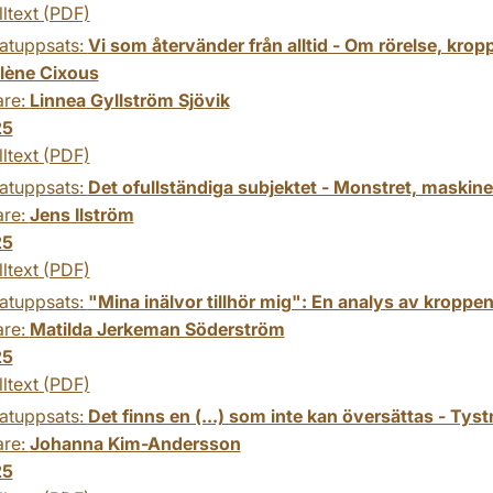
lltext (PDF)
atuppsats:
Vi som återvänder från alltid - Om rörelse, kro
lène Cixous
are:
Linnea Gyllström Sjövik
25
lltext (PDF)
atuppsats:
Det ofullständiga subjektet - Monstret, maski
are:
Jens Ilström
25
lltext (PDF)
atuppsats:
"Mina inälvor tillhör mig": En analys av kroppe
are:
Matilda Jerkeman Söderström
25
lltext (PDF)
atuppsats:
Det finns en (...) som inte kan översättas - Tyst
are:
Johanna Kim-Andersson
25