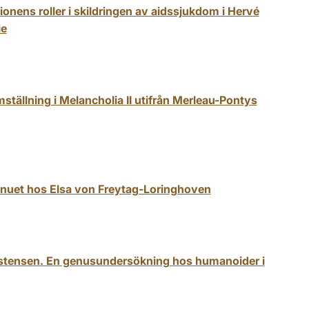
onens roller i skildringen av aidssjukdom i Hervé
ie
ställning i Melancholia II utifrån Merleau-Pontys
nuet hos Elsa von Freytag-Loringhoven
existensen. En genusundersökning hos humanoider i