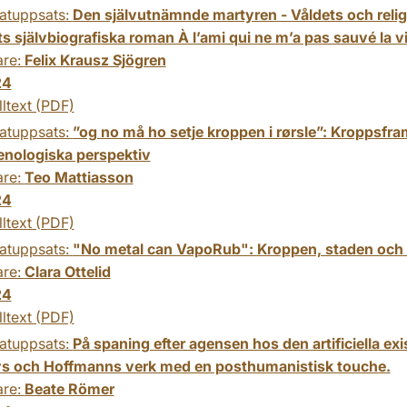
atuppsats:
Den självutnämnde martyren - Våldets och religi
s självbiografiska roman À l’ami qui ne m’a pas sauvé la v
are:
Felix Krausz Sjögren
24
lltext (PDF)
atuppsats:
”og no må ho setje kroppen i rørsle”: Kroppsfram
nologiska perspektiv
are:
Teo Mattiasson
24
lltext (PDF)
atuppsats:
"No metal can VapoRub": Kroppen, staden och 
are:
Clara Ottelid
24
lltext (PDF)
atuppsats:
På spaning efter agensen hos den artificiella 
ys och Hoffmanns verk med en posthumanistisk touche.
are:
Beate Römer