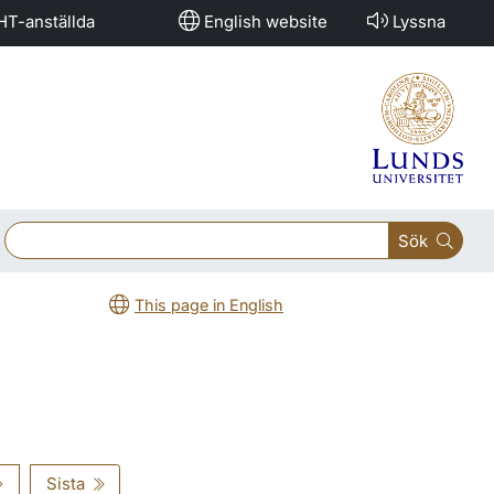
HT-anställda
English website
Lyssna
Sök
This page in English
Sista