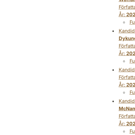
Författ
År:
20
Fu
Kandid
Dykung
Författ
År:
20
Fu
Kandid
Författ
År:
20
Fu
Kandid
McName
Författ
År:
20
Fu