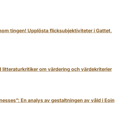
om tingen! Upplösta flicksubjektiviteter i Gattet,
litteraturkritiker om värdering och värdekriterier
nesses”: En analys av gestaltningen av våld i Eoin