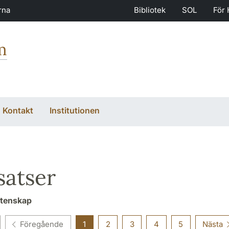
rna
Bibliotek
SOL
För 
m
Kontakt
Institutionen
atser
etenskap
Föregående
1
2
3
4
5
Nästa