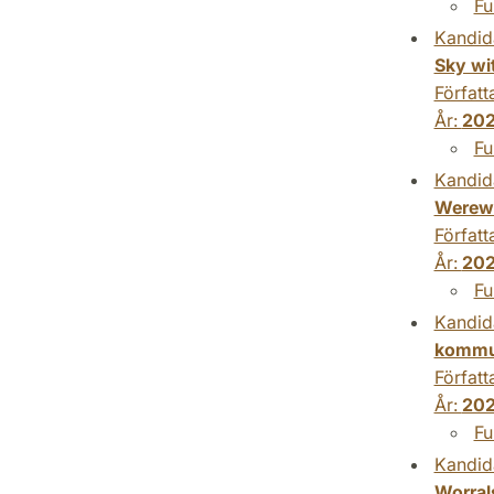
Fu
Kandid
Sky wi
Författ
År:
20
Fu
Kandid
Werewo
Författ
År:
20
Fu
Kandid
kommun
Författ
År:
20
Fu
Kandid
Worrals