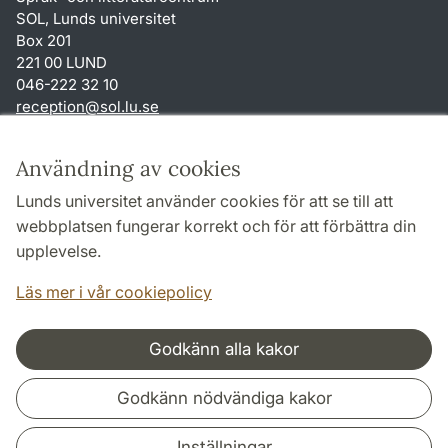
SOL, Lunds universitet
Box 201
221 00 LUND
046-222 32 10
reception
@
sol.lu
.
se
Genvägar
Användning av cookies
Om webbplatsen och cookies
Lunds universitet använder cookies för att se till att
Behandling av personuppgifter
webbplatsen fungerar korrekt och för att förbättra din
Tillgänglighetsredogörelse
upplevelse.
TYPO3-login
Läs mer i vår cookiepolicy
Godkänn alla kakor
Samarbeten och nätverk
Godkänn nödvändiga kakor
Inställningar