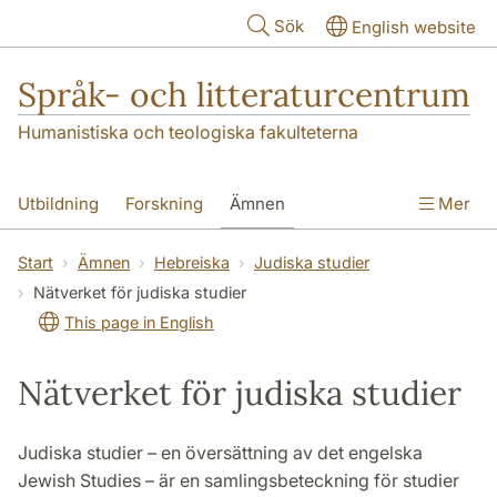
Hoppa till huvudinnehåll
Sök
English website
Språk- och litteraturcentrum
Humanistiska och teologiska fakulteterna
Utbildning
Forskning
Ämnen
Mer
SOL-husen
Kontakt
Institutionen
Start
Ämnen
Hebreiska
Judiska studier
Nätverket för judiska studier
översättning till svenska
This page in English
Nätverket för judiska studier
Judiska studier – en översättning av det engelska
Jewish Studies – är en samlingsbeteckning för studier