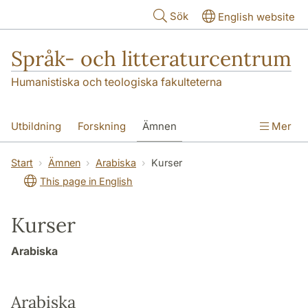
Hoppa till huvudinnehåll
Sök
English website
Språk- och litteraturcentrum
Humanistiska och teologiska fakulteterna
Utbildning
Forskning
Ämnen
Mer
SOL-husen
Kontakt
Institutionen
Start
Ämnen
Arabiska
Kurser
This page in English
översättning till svenska
Kurser
Arabiska
Arabiska