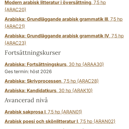
Modern arabisk litteratur i översättning
,
7,5 hp
(ARAC20)
Arabiska: Grundläggande arabisk grammatik III
,
7,5 hp
(ARAC21)
Arabiska: Grundläggande arabisk grammatik IV
,
7,5 hp
(ARAC23)
Fortsättningskurser
Arabiska: Fortsättningskurs
,
30 hp
(ARAA30)
Ges termin: höst 2026
Arabiska: Skrivprocessen
,
7,5 hp
(ARAC28)
Arabiska: Kandidatkurs
,
30 hp
(ARAK10)
Avancerad nivå
Arabisk sakprosa I
,
7,5 hp
(ARAN01)
Arabisk poesi och skönlitteratur I
,
7,5 hp
(ARAN02)