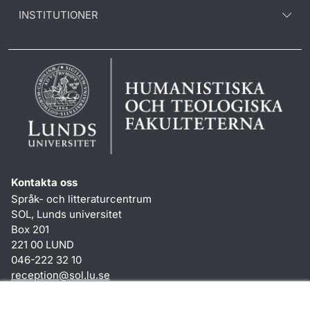
INSTITUTIONER
Kontakta oss
Språk- och litteraturcentrum
SOL, Lunds universitet
Box 201
221 00 LUND
046-222 32 10
reception
@
sol.lu
.
se