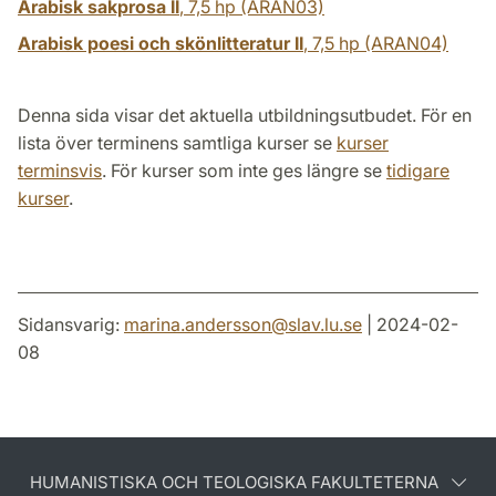
Arabisk sakprosa II
,
7,5 hp
(ARAN03)
Arabisk poesi och skönlitteratur II
,
7,5 hp
(ARAN04)
Denna sida visar det aktuella utbildningsutbudet. För en
lista över terminens samtliga kurser se
kurser
terminsvis
. För kurser som inte ges längre se
tidigare
kurser
.
Sidansvarig:
marina.andersson
@
slav.lu
.
se
| 2024-02-
08
HUMANISTISKA OCH TEOLOGISKA FAKULTETERNA