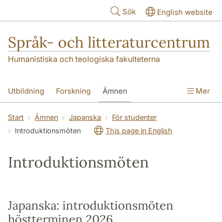
Hoppa till huvudinnehåll
Sök
English website
Språk- och litteraturcentrum
Humanistiska och teologiska fakulteterna
Utbildning
Forskning
Ämnen
Mer
SOL-husen
Kontakt
Institutionen
Start
Ämnen
Japanska
För studenter
Introduktionsmöten
This page in English
översättning till svenska
Introduktionsmöten
Japanska: introduktionsmöten
höstterminen 2026