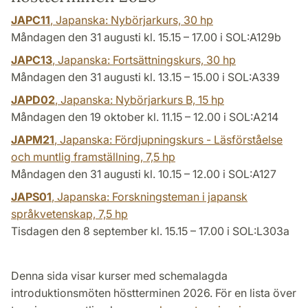
JAPC11
, Japanska: Nybörjarkurs,
30 hp
Måndagen den 31 augusti kl. 15.15 – 17.00 i SOL:A129b
JAPC13
, Japanska: Fortsättningskurs,
30 hp
Måndagen den 31 augusti kl. 13.15 – 15.00 i SOL:A339
JAPD02
, Japanska: Nybörjarkurs B,
15 hp
Måndagen den 19 oktober kl. 11.15 – 12.00 i SOL:A214
JAPM21
, Japanska: Fördjupningskurs - Läsförståelse
och muntlig framställning,
7,5 hp
Måndagen den 31 augusti kl. 10.15 – 12.00 i SOL:A127
JAPS01
, Japanska: Forskningsteman i japansk
språkvetenskap,
7,5 hp
Tisdagen den 8 september kl. 15.15 – 17.00 i SOL:L303a
Denna sida visar kurser med schemalagda
introduktionsmöten höstterminen 2026. För en lista över