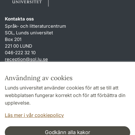
Kontakta oss
Språk- och litteraturcentrum
SOL, Lunds universitet
Box 201
221 00 LUND
046-222 32 10
reception
@
sol.lu
.
se
Genvägar
Användning av cookies
Om webbplatsen och cookies
Lunds universitet använder cookies för att se till att
Behandling av personuppgifter
webbplatsen fungerar korrekt och för att förbättra din
Tillgänglighetsredogörelse
upplevelse.
TYPO3-login
Läs mer i vår cookiepolicy
Godkänn alla kakor