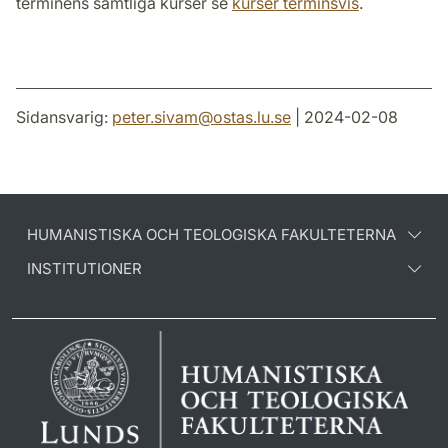
terminens samtliga kurser se
kurser terminsvis
.
Sidansvarig:
peter.sivam
@
ostas.lu
.
se
| 2024-02-08
HUMANISTISKA OCH TEOLOGISKA FAKULTETERNA
INSTITUTIONER