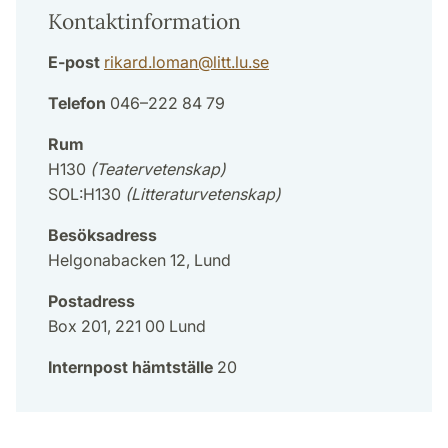
Kontaktinformation
E-post
rikard.loman
@
litt.lu
.
se
Telefon
046–222 84 79
Rum
H130
(Teatervetenskap)
SOL:H130
(Litteraturvetenskap)
Besöksadress
Helgonabacken 12, Lund
Postadress
Box 201, 221 00 Lund
Internpost hämtställe
20