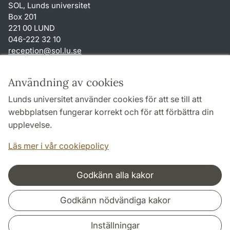
SOL, Lunds universitet
Box 201
221 00 LUND
046-222 32 10
reception
@
sol.lu
.
se
Genvägar
Användning av cookies
Om webbplatsen och cookies
Lunds universitet använder cookies för att se till att
Behandling av personuppgifter
webbplatsen fungerar korrekt och för att förbättra din
Tillgänglighetsredogörelse
upplevelse.
TYPO3-login
Läs mer i vår cookiepolicy
Godkänn alla kakor
Samarbeten och nätverk
Godkänn nödvändiga kakor
Inställningar