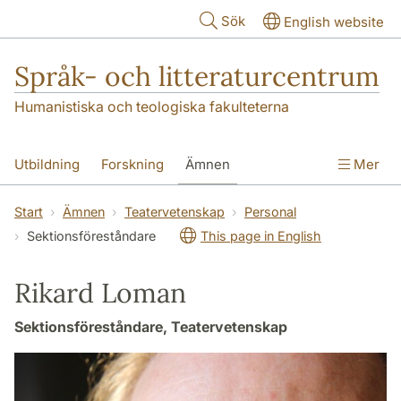
Hoppa till huvudinnehåll
Sök
English website
Språk- och litteraturcentrum
Humanistiska och teologiska fakulteterna
Utbildning
Forskning
Ämnen
Mer
SOL-husen
Kontakt
Institutionen
Start
Ämnen
Teatervetenskap
Personal
Sektionsföreståndare
This page in English
översättning till svenska
Rikard Loman
Sektionsföreståndare, Teatervetenskap