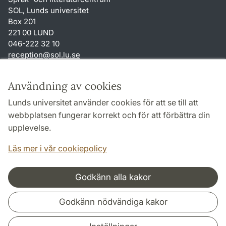
SOL, Lunds universitet
Box 201
221 00 LUND
046-222 32 10
reception
@
sol.lu
.
se
Genvägar
Användning av cookies
Om webbplatsen och cookies
Lunds universitet använder cookies för att se till att
Behandling av personuppgifter
webbplatsen fungerar korrekt och för att förbättra din
Tillgänglighetsredogörelse
upplevelse.
TYPO3-login
Läs mer i vår cookiepolicy
Godkänn alla kakor
Samarbeten och nätverk
Godkänn nödvändiga kakor