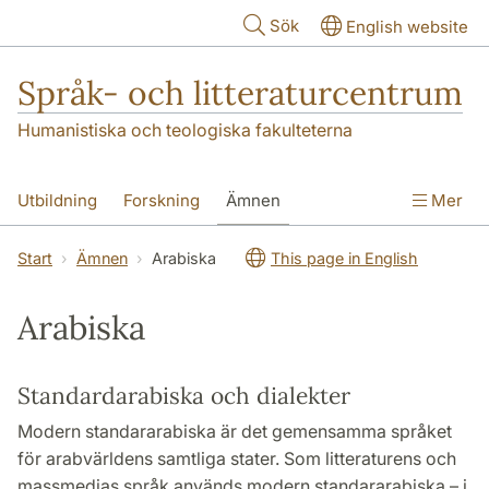
Hoppa till huvudinnehåll
Sök
English website
Språk- och litteraturcentrum
Humanistiska och teologiska fakulteterna
Utbildning
Forskning
Ämnen
Mer
SOL-husen
Kontakt
Institutionen
Start
Ämnen
Arabiska
This page in English
översättning till svenska
Arabiska
Standardarabiska och dialekter
Modern standararabiska är det gemensamma språket
för arabvärldens samtliga stater. Som litteraturens och
massmedias språk används modern standararabiska – i