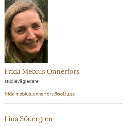
Frida Mebius Önnerfors
studievägledare
frida.mebius_onnerfors
@
sol.lu
.
se
Lina Södergren