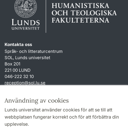
Kontakta oss
Språk- och litteraturcentrum
SOL, Lunds universitet
Box 201
221 00 LUND
046-222 32 10
reception
@
sol.lu
.
se
Genvägar
Användning av cookies
Om webbplatsen och cookies
Lunds universitet använder cookies för att se till att
Behandling av personuppgifter
webbplatsen fungerar korrekt och för att förbättra din
Tillgänglighetsredogörelse
upplevelse.