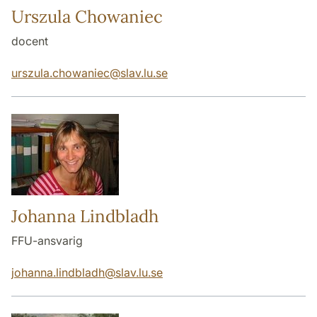
Urszula Chowaniec
docent
urszula.chowaniec
@
slav.lu
.
se
Johanna Lindbladh
FFU-ansvarig
johanna.lindbladh
@
slav.lu
.
se