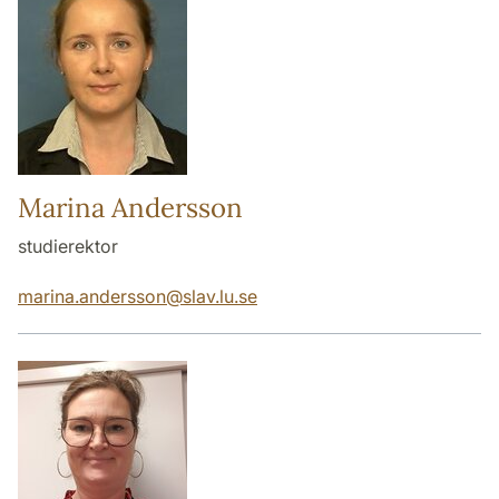
Marina Andersson
studierektor
marina.andersson
@
slav.lu
.
se