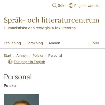
Hoppa till huvudinnehåll
Sök
English website
Språk- och litteraturcentrum
Humanistiska och teologiska fakulteterna
Utbildning
Forskning
Ämnen
Mer
SOL-husen
Kontakt
Institutionen
Start
Ämnen
Polska
Personal
This page in English
översättning till svenska
Personal
Polska