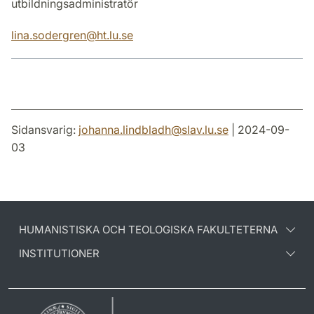
utbildningsadministratör
lina.sodergren
@
ht.lu
.
se
Sidansvarig:
johanna.lindbladh
@
slav.lu
.
se
| 2024-09-
03
HUMANISTISKA OCH TEOLOGISKA FAKULTETERNA
INSTITUTIONER