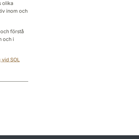
 olika
tiv inom och
och förstå
n och i
g vid SOL