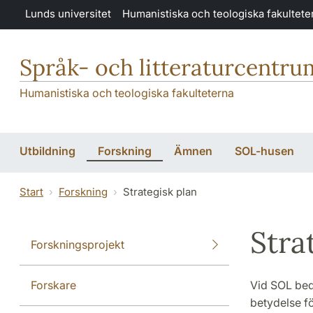
Hoppa till huvudinnehåll
Lunds universitet
Humanistiska och teologiska fakultete
Språk- och litteraturcentru
Humanistiska och teologiska fakulteterna
Utbildning
Forskning
Ämnen
SOL-husen
Start
Forskning
Strategisk plan
Stra
Forskningsprojekt
Forskare
Vid SOL bed
betydelse fö