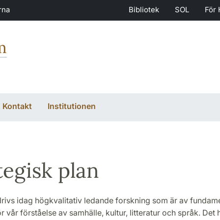
rna
Bibliotek
SOL
För 
m
Kontakt
Institutionen
tegisk plan
rivs idag högkvalitativ ledande forskning som är av fundam
r vår förståelse av samhälle, kultur, litteratur och språk. Det