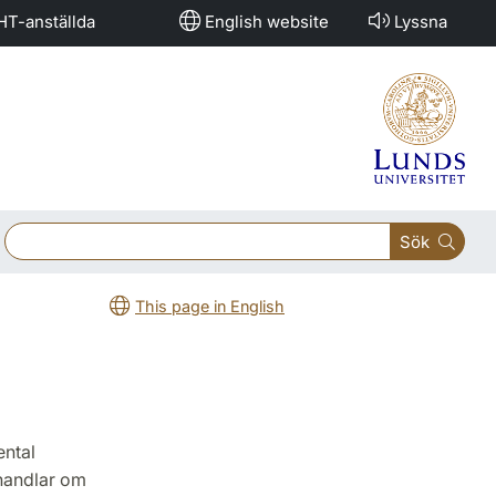
HT-anställda
English website
Lyssna
Sök
This page in English
ental
 handlar om