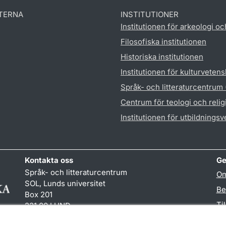
TERNA
INSTITUTIONER
Institutionen för arkeologi oc
Filosofiska institutionen
Historiska institutionen
Institutionen för kulturveten
Språk- och litteraturcentrum
Centrum för teologi och reli
Institutionen för utbildnings
Kontakta oss
Ge
Språk- och litteraturcentrum
Om
SOL, Lunds universitet
Be
Box 201
Ti
221 00 LUND
046-222 32 10
TY