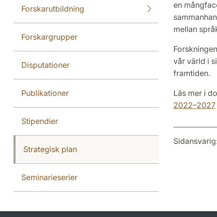
en mångface
Forskarutbildning
sammanhang 
mellan språk
Forskargrupper
Forskningen
vår värld i 
Disputationer
framtiden.
Publikationer
Läs mer i d
2022–2027
Stipendier
Sidansvarig
Strategisk plan
Seminarieserier