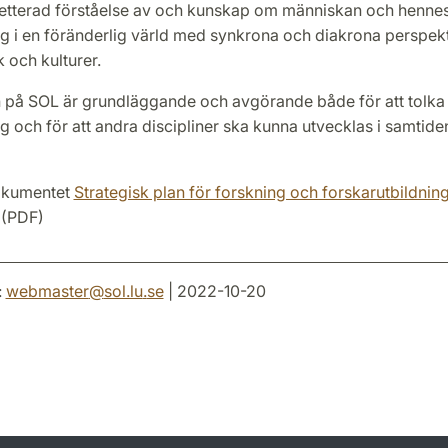
tterad förståelse av och kunskap om människan och hennes
i en föränderlig värld med synkrona och diakrona perspek
 och kulturer.
 på SOL är grundläggande och avgörande både för att tolka 
sig och för att andra discipliner ska kunna utvecklas i samtide
okumentet
Strategisk plan för forskning och forskarutbildnin
(PDF)
:
webmaster
@
sol.lu
.
se
| 2022-10-20