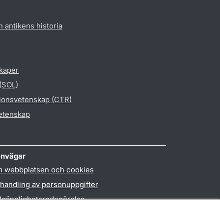
h antikens historia
skaper
 (SOL)
gionsvetenskap (CTR)
vetenskap
nvägar
 webbplatsen och cookies
handling av personuppgifter
llgänglighetsredogörelse
PO3-login