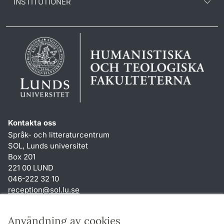
INSTITUTIONER
Kontakta oss
Språk- och litteraturcentrum
SOL, Lunds universitet
Box 201
221 00 LUND
046-222 32 10
reception
@
sol.lu
.
se
Genvägar
Användning av cookies