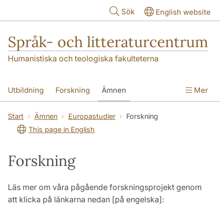
Hoppa till huvudinnehåll
Sök
English website
Språk- och litteraturcentrum
Humanistiska och teologiska fakulteterna
Utbildning
Forskning
Ämnen
Mer
SOL-husen
Kontakt
Institutionen
Start
Ämnen
Europastudier
Forskning
This page in English
översättning till svenska
Forskning
Läs mer om våra pågående forskningsprojekt genom
att klicka på länkarna nedan [på engelska]: