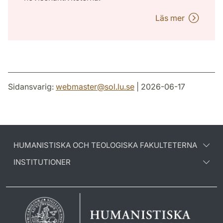
Läs mer
Sidansvarig:
webmaster
@
sol.lu
.
se
| 2026-06-17
HUMANISTISKA OCH TEOLOGISKA FAKULTETERNA
INSTITUTIONER