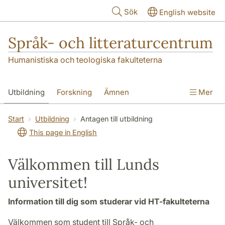
Hoppa till huvudinnehåll
Sök
English website
Språk- och litteraturcentrum
Humanistiska och teologiska fakulteterna
Utbildning
Forskning
Ämnen
Mer
SOL-husen
Kontakt
Institutionen
Start
Utbildning
Antagen till utbildning
This page in English
översättning till svenska
Välkommen till Lunds
universitet!
Information till dig som studerar vid HT-fakulteterna
Välkommen som student till Språk- och