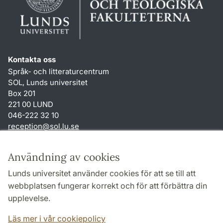
Kontakta oss
Språk- och litteraturcentrum
SOL, Lunds universitet
Box 201
221 00 LUND
046-222 32 10
reception
@
sol.lu
.
se
Genvägar
Användning av cookies
Om webbplatsen och cookies
Lunds universitet använder cookies för att se till att
Behandling av personuppgifter
webbplatsen fungerar korrekt och för att förbättra din
Tillgänglighetsredogörelse
upplevelse.
TYPO3-login
Läs mer i vår cookiepolicy