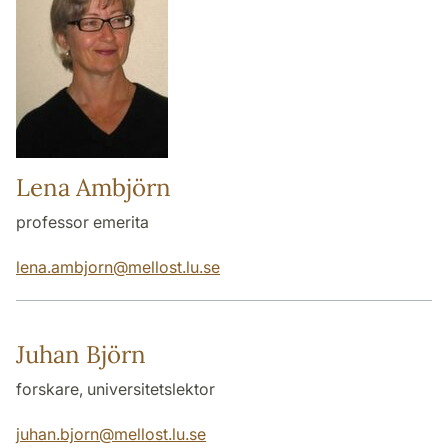
Lena Ambjörn
professor emerita
lena.ambjorn
@
mellost.lu
.
se
Juhan Björn
forskare, universitetslektor
juhan.bjorn
@
mellost.lu
.
se