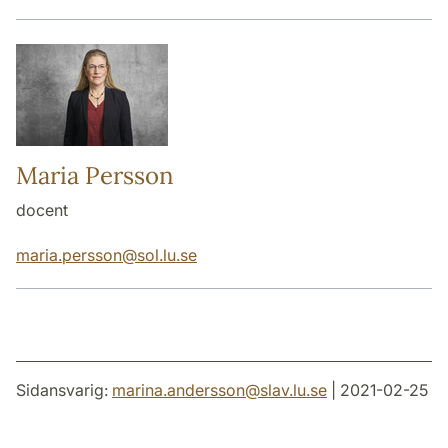
Maria Persson
docent
maria.persson
@
sol.lu
.
se
Sidansvarig:
marina.andersson
@
slav.lu
.
se
| 2021-02-25