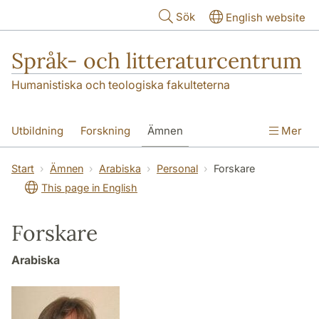
Hoppa till huvudinnehåll
Sök
English website
Språk- och litteraturcentrum
Humanistiska och teologiska fakulteterna
Utbildning
Forskning
Ämnen
Mer
SOL-husen
Kontakt
Institutionen
Start
Ämnen
Arabiska
Personal
Forskare
This page in English
översättning till svenska
Forskare
Arabiska