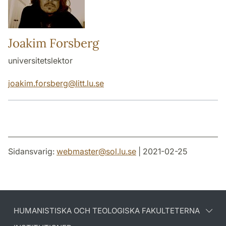
Joakim Forsberg
universitetslektor
joakim.forsberg
@
litt.lu
.
se
Sidansvarig:
webmaster
@
sol.lu
.
se
| 2021-02-25
HUMANISTISKA OCH TEOLOGISKA FAKULTETERNA