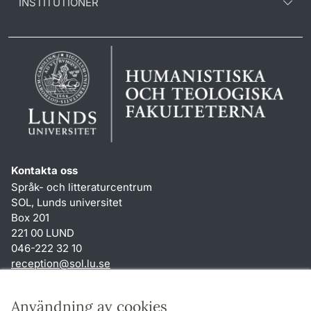
INSTITUTIONER
Kontakta oss
Språk- och litteraturcentrum
SOL, Lunds universitet
Box 201
221 00 LUND
046-222 32 10
reception
@
sol.lu
.
se
Genvägar
Användning av cookies