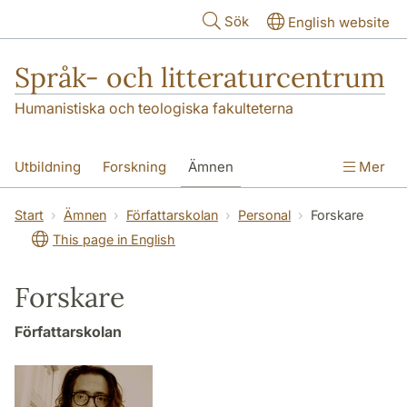
Hoppa till huvudinnehåll
Sök
English website
Språk- och litteraturcentrum
Humanistiska och teologiska fakulteterna
Utbildning
Forskning
Ämnen
Mer
SOL-husen
Kontakt
Institutionen
Start
Ämnen
Författarskolan
Personal
Forskare
This page in English
översättning till svenska
Forskare
Författarskolan