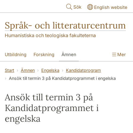
Hoppa till huvudinnehåll
Sök
English website
Språk- och litteraturcentrum
Humanistiska och teologiska fakulteterna
Utbildning
Forskning
Ämnen
Mer
SOL-husen
Kontakt
Institutionen
Start
Ämnen
Engelska
Kandidatprogram
Ansök till termin 3 på Kandidatprogrammet i engelska
översättning till svenska
Ansök till termin 3 på
Kandidatprogrammet i
engelska