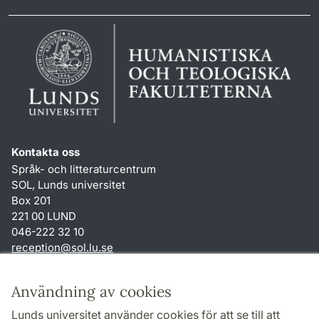
Kontakta oss
Språk- och litteraturcentrum
SOL, Lunds universitet
Box 201
221 00 LUND
046-222 32 10
reception
@
sol.lu
.
se
Genvägar
Användning av cookies
Om webbplatsen och cookies
Lunds universitet använder cookies för att se till att