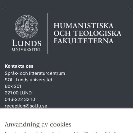
Kontakta oss
Språk- och litteraturcentrum
SOL, Lunds universitet
Box 201
221 00 LUND
046-222 32 10
reception
@
sol.lu
.
se
Genvägar
Användning av cookies
Om webbplatsen och cookies