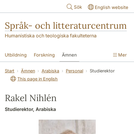
Hoppa till huvudinnehåll
Sök
English website
Språk- och litteraturcentrum
Humanistiska och teologiska fakulteterna
Utbildning
Forskning
Ämnen
Mer
SOL-husen
Kontakt
Institutionen
Start
Ämnen
Arabiska
Personal
Studierektor
This page in English
översättning till svenska
Rakel Nihlén
Studierektor, Arabiska