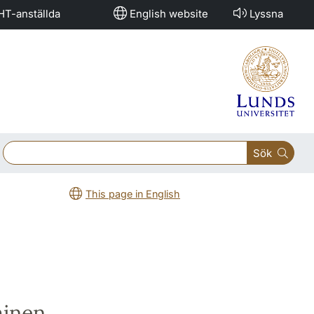
HT-anställda
English website
Lyssna
Sök
This page in English
minen