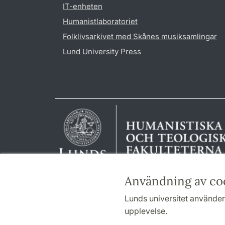
IT-enheten
Humanistlaboratoriet
Folklivsarkivet med Skånes musiksamlingar
Lund University Press
Användning av co
Lunds universitet använder 
upplevelse.