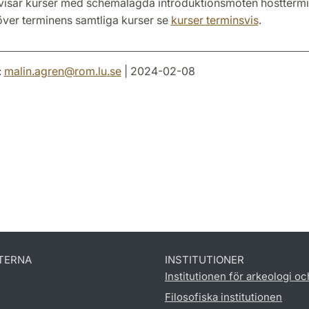
visar kurser med schemalagda introduktionsmöten höstterm
 över terminens samtliga kurser se
kurser terminsvis
.
:
malin.agren
@
rom.lu
.
se
| 2024-02-08
TERNA
INSTITUTIONER
Institutionen för arkeologi oc
Filosofiska institutionen