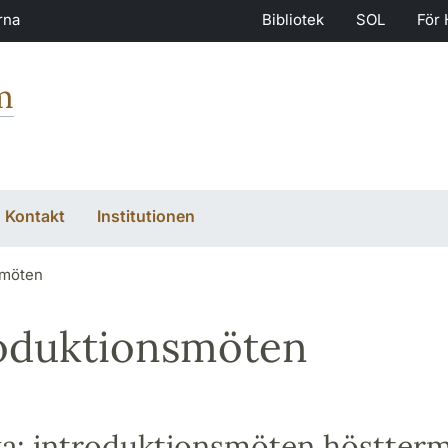
rna
Bibliotek
SOL
För 
m
Kontakt
Institutionen
smöten
oduktionsmöten
a: introduktionsmöten höstter