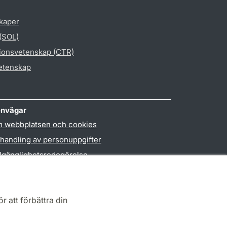
skaper
 (SOL)
gionsvetenskap (CTR)
vetenskap
nvägar
 webbplatsen och cookies
handling av personuppgifter
llgänglighetsredogörelse
PO3-login
r att förbättra din