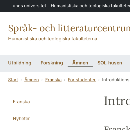
Hoppa till huvudinnehåll
Lunds universitet
Humanistiska och teologiska fakultete
Språk- och litteraturcentru
Humanistiska och teologiska fakulteterna
Utbildning
Forskning
Ämnen
SOL-husen
Start
Ämnen
Franska
För studenter
Introduktion
Intr
Franska
Nyheter
Fransk