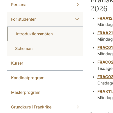
Personal
2026
FRAA12
För studenter
Måndagen
FRAA21
Introduktionsmöten
Måndagen
FRAC01
Scheman
Måndagen
FRAC0
Kurser
Tisdagen
FRAC0
Kandidatprogram
Onsdagen
FRAK11
Masterprogram
Måndagen
Grundkurs i Frankrike