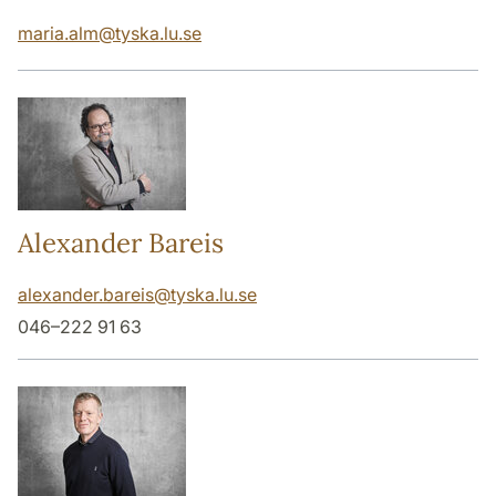
maria.alm
@
tyska.lu
.
se
Alexander Bareis
alexander.bareis
@
tyska.lu
.
se
046–222 91 63