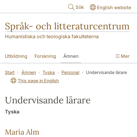
Hoppa till huvudinnehåll
Sök
English website
Språk- och litteraturcentrum
Humanistiska och teologiska fakulteterna
Utbildning
Forskning
Ämnen
Mer
SOL-husen
Kontakt
Institutionen
Start
Ämnen
Tyska
Personal
Undervisande lärare
This page in English
översättning till svenska
Undervisande lärare
Tyska
Maria Alm