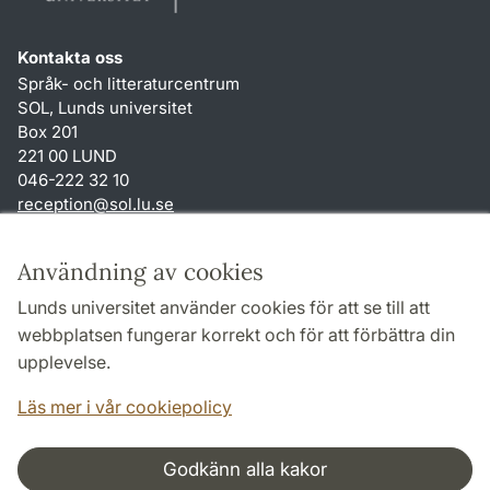
Kontakta oss
Språk- och litteraturcentrum
SOL, Lunds universitet
Box 201
221 00 LUND
046-222 32 10
reception
@
sol.lu
.
se
Genvägar
Användning av cookies
Om webbplatsen och cookies
Lunds universitet använder cookies för att se till att
Behandling av personuppgifter
webbplatsen fungerar korrekt och för att förbättra din
Tillgänglighetsredogörelse
upplevelse.
TYPO3-login
Läs mer i vår cookiepolicy
Godkänn alla kakor