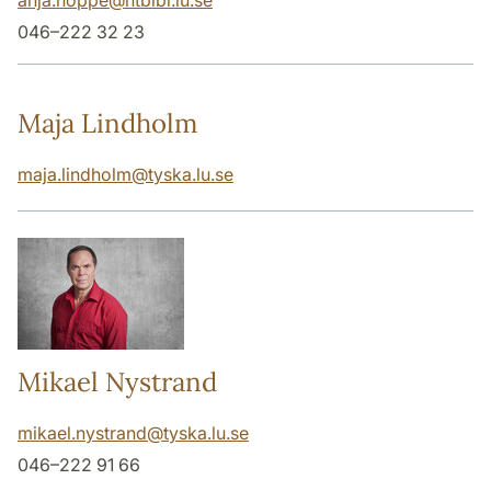
anja.hoppe
@
htbibl.lu
.
se
046–222 32 23
Maja Lindholm
maja.lindholm
@
tyska.lu
.
se
Mikael Nystrand
mikael.nystrand
@
tyska.lu
.
se
046–222 91 66