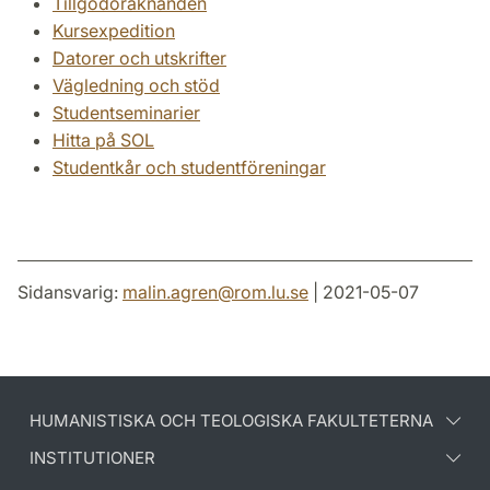
Tillgodoräknanden
Kursexpedition
Datorer och utskrifter
Vägledning och stöd
Studentseminarier
Hitta på SOL
Studentkår och studentföreningar
Sidansvarig:
malin.agren
@
rom.lu
.
se
| 2021-05-07
HUMANISTISKA OCH TEOLOGISKA FAKULTETERNA
INSTITUTIONER