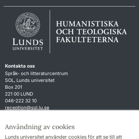
Kontakta oss
Språk- och litteraturcentrum
SOL, Lunds universitet
Box 201
221 00 LUND
046-222 32 10
reception
@
sol.lu
.
se
Genvägar
Användning av cookies
Om webbplatsen och cookies
Lunds universitet använder cookies för att se till att