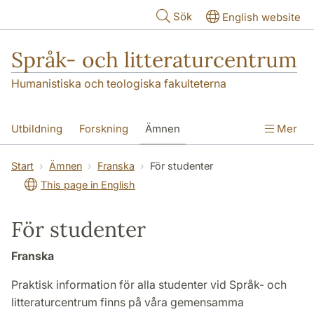
Hoppa till huvudinnehåll
Sök
English website
Språk- och litteraturcentrum
Humanistiska och teologiska fakulteterna
Utbildning
Forskning
Ämnen
Mer
SOL-husen
Kontakt
Institutionen
Start
Ämnen
Franska
För studenter
This page in English
översättning till svenska
För studenter
Franska
Praktisk information för alla studenter vid Språk- och
litteraturcentrum finns på våra gemensamma