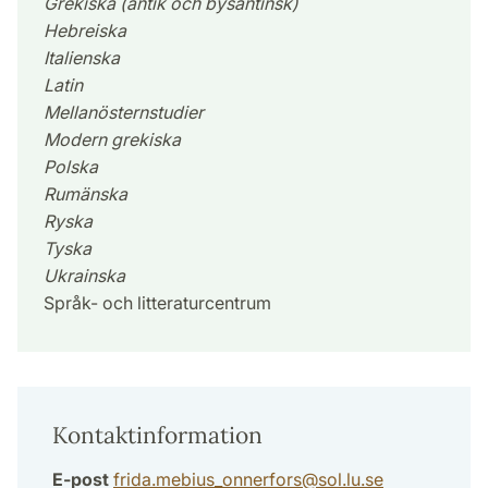
Grekiska (antik och bysantinsk)
Hebreiska
Italienska
Latin
Mellanösternstudier
Modern grekiska
Polska
Rumänska
Ryska
Tyska
Ukrainska
Språk- och litteraturcentrum
Kontaktinformation
E-post
frida.mebius_onnerfors
@
sol.lu
.
se