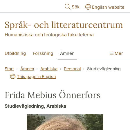
Hoppa till huvudinnehåll
Sök
English website
Språk- och litteraturcentrum
Humanistiska och teologiska fakulteterna
Utbildning
Forskning
Ämnen
Mer
SOL-husen
Kontakt
Institutionen
Start
Ämnen
Arabiska
Personal
Studievägledning
This page in English
översättning till svenska
Frida Mebius Önnerfors
Studievägledning, Arabiska