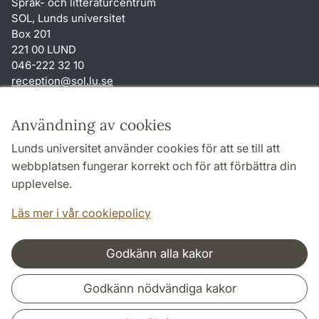
Språk- och litteraturcentrum
SOL, Lunds universitet
Box 201
221 00 LUND
046-222 32 10
reception
@
sol.lu
.
se
Genvägar
Användning av cookies
Om webbplatsen och cookies
Lunds universitet använder cookies för att se till att
Behandling av personuppgifter
webbplatsen fungerar korrekt och för att förbättra din
Tillgänglighetsredogörelse
upplevelse.
TYPO3-login
Läs mer i vår cookiepolicy
Godkänn alla kakor
Samarbeten och nätverk
Godkänn nödvändiga kakor