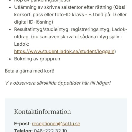
Utlämning av skrivna salstentor efter rättning (
Obs!
körkort, pass eller foto-ID krävs - EJ bild på ID eller
digital ID-lösning)
Resultatintyg/studieintyg, registreringsintyg, Ladok-
utdrag. (du kan även skriva ut sådana intyg själv i
Ladok:
https://www.student.ladok.se/student/loggain
)
Bokning av grupprum
Betala gärna med kort!
V v observera särskilda öppettider här till höger!
Kontaktinformation
E-post
:
receptionen
@
sol.lu
.
se
Telefon:
046–222 32 10