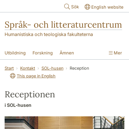
Hoppa till huvudinnehåll
Sök
English website
Språk- och litteraturcentrum
Humanistiska och teologiska fakulteterna
Utbildning
Forskning
Ämnen
Mer
SOL-husen
Kontakt
Institutionen
Start
Kontakt
SOL-husen
Reception
This page in English
översättning till svenska
Receptionen
i SOL-husen