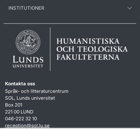
INSTITUTIONER
Kontakta oss
Språk- och litteraturcentrum
SOL, Lunds universitet
Box 201
221 00 LUND
046-222 32 10
reception
@
sol.lu
.
se