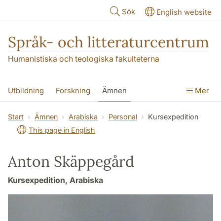
Hoppa till huvudinnehåll
Sök
English website
Språk- och litteraturcentrum
Humanistiska och teologiska fakulteterna
Utbildning
Forskning
Ämnen
Mer
SOL-husen
Kontakt
Institutionen
Start
Ämnen
Arabiska
Personal
Kursexpedition
This page in English
översättning till svenska
Anton Skäppegård
Kursexpedition, Arabiska