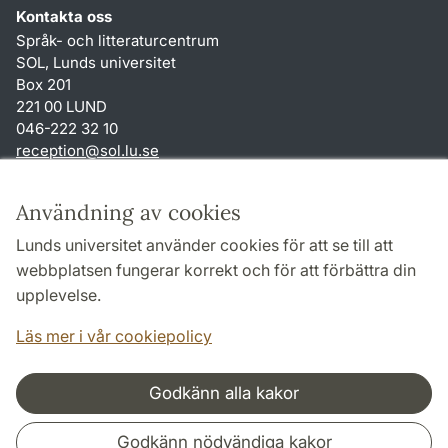
Kontakta oss
Språk- och litteraturcentrum
SOL, Lunds universitet
Box 201
221 00 LUND
046-222 32 10
reception
@
sol.lu
.
se
Genvägar
Användning av cookies
Om webbplatsen och cookies
Lunds universitet använder cookies för att se till att
Behandling av personuppgifter
webbplatsen fungerar korrekt och för att förbättra din
Tillgänglighetsredogörelse
upplevelse.
TYPO3-login
Läs mer i vår cookiepolicy
Godkänn alla kakor
Samarbeten och nätverk
Godkänn nödvändiga kakor