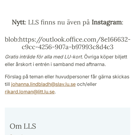
Nytt
: LLS finns nu även på
Instagram
:
blob:https://outlook.office.com/8e166632-
c9cc-4256-907a-b97993c8d4c3
Gratis inträde för alla med LU-kort.
Övriga köper biljett
eller årskort i entrén i samband med aftnarna.
Förslag på teman eller huvudpersoner får gärna skickas
till
johanna.lindbladh
@
slav.lu
.
se
och/eller
rikard.loman
@
litt.lu
.
se
.
Om LLS