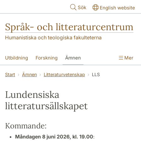
Hoppa till huvudinnehåll
Sök
English website
Språk- och litteraturcentrum
Humanistiska och teologiska fakulteterna
Utbildning
Forskning
Ämnen
Mer
SOL-husen
Kontakt
Institutionen
Start
Ämnen
Litteraturvetenskap
LLS
översättning till svenska
Lundensiska
litteratursällskapet
Kommande:
Måndagen 8 juni 2026, kl. 19.00
: