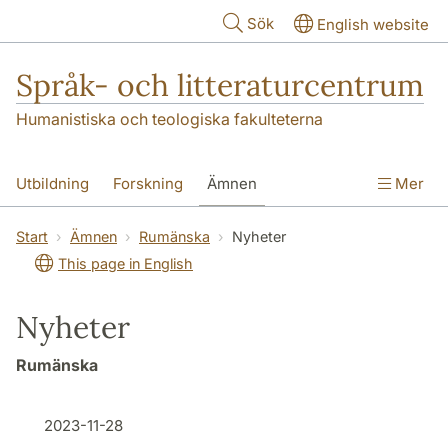
Hoppa till huvudinnehåll
Sök
English website
Språk- och litteraturcentrum
Humanistiska och teologiska fakulteterna
Utbildning
Forskning
Ämnen
Mer
SOL-husen
Kontakt
Institutionen
Start
Ämnen
Rumänska
Nyheter
This page in English
översättning till svenska
Nyheter
Rumänska
2023-11-28