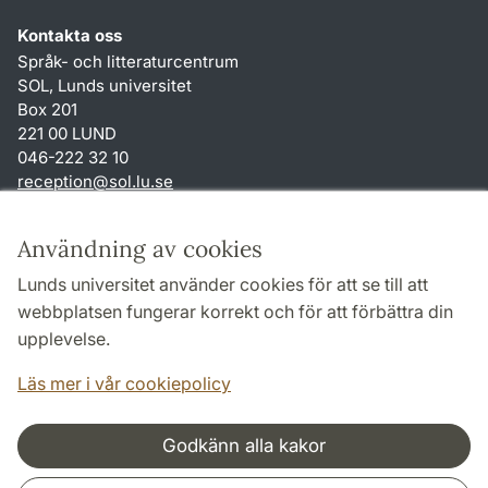
Kontakta oss
Språk- och litteraturcentrum
SOL, Lunds universitet
Box 201
221 00 LUND
046-222 32 10
reception
@
sol.lu
.
se
Genvägar
Användning av cookies
Om webbplatsen och cookies
Lunds universitet använder cookies för att se till att
Behandling av personuppgifter
webbplatsen fungerar korrekt och för att förbättra din
Tillgänglighetsredogörelse
upplevelse.
TYPO3-login
Läs mer i vår cookiepolicy
Godkänn alla kakor
Samarbeten och nätverk