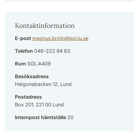
Kontaktinformation
E-post
magnus.brolin
@
sol.lu
.
se
Telefon
046–222 94 83
Rum
SOL:A409
Besöksadress
Helgonabacken 12, Lund
Postadress
Box 201, 221 00 Lund
Internpost hämtställe
20