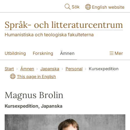
Hoppa till huvudinnehåll
Sök
English website
Språk- och litteraturcentrum
Humanistiska och teologiska fakulteterna
Utbildning
Forskning
Ämnen
Mer
SOL-husen
Kontakt
Institutionen
Start
Ämnen
Japanska
Personal
Kursexpedition
This page in English
översättning till svenska
Magnus Brolin
Kursexpedition, Japanska