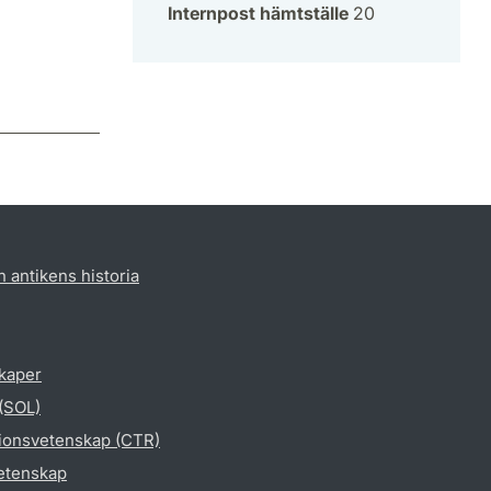
Internpost hämtställe
20
h antikens historia
skaper
 (SOL)
gionsvetenskap (CTR)
vetenskap