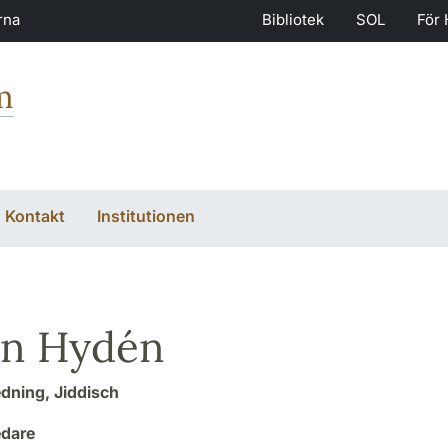
rna
Bibliotek
SOL
För 
m
Kontakt
Institutionen
an Hydén
dning, Jiddisch
edare