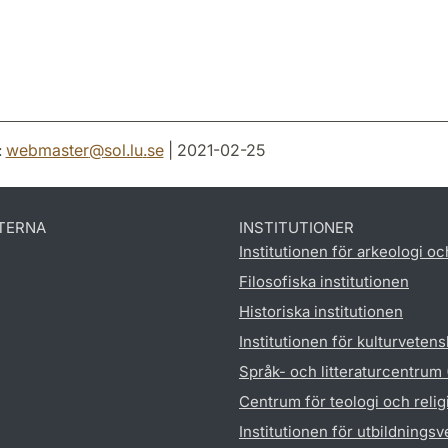
:
webmaster
@
sol.lu
.
se
| 2021-02-25
TERNA
INSTITUTIONER
Institutionen för arkeologi oc
Filosofiska institutionen
Historiska institutionen
Institutionen för kulturveten
Språk- och litteraturcentrum
Centrum för teologi och reli
Institutionen för utbildnings