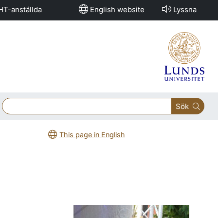
HT-anställda
English website
Lyssna
Sök
This page in English