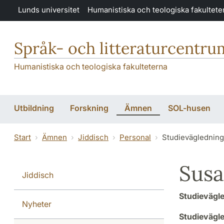
Hoppa till huvudinnehåll
Lunds universitet
Humanistiska och teologiska fakultete
Språk- och litteraturcentru
Humanistiska och teologiska fakulteterna
Utbildning
Forskning
Ämnen
SOL-husen
Start
Ämnen
Jiddisch
Personal
Studievägledning
Sus
Jiddisch
Studievägle
Nyheter
Studievägl