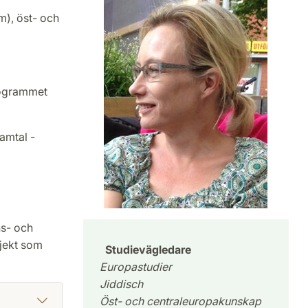
), öst- och
rogrammet
amtal -
ns- och
ojekt som
Studievägledare
Europastudier
Jiddisch
Öst- och centraleuropakunskap