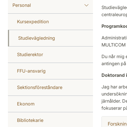
Personal
Studievägle
centraleuro
Kursexpedition
Programkoo
Administrat
Studievägledning
MULTICOM (
Studierektor
Du når mig e
antingen på 
FFU-ansvarig
Doktorand i
Jag har arbe
Sektionsföreståndare
undersöknin
järnålder. D
Ekonom
fokuserar på
Bibliotekarie
Forsknin