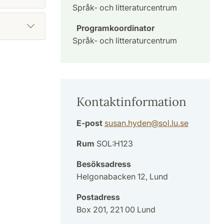
Språk- och litteraturcentrum
Programkoordinator
Språk- och litteraturcentrum
Kontaktinformation
E-post
susan.hyden
@
sol.lu
.
se
Rum
SOL:H123
Besöksadress
Helgonabacken 12, Lund
Postadress
Box 201, 221 00 Lund