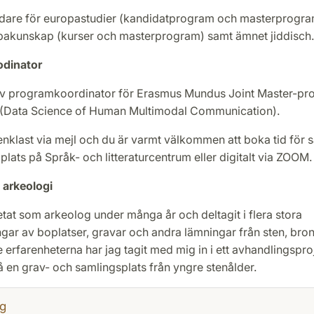
dare för europastudier (kandidatprogram och masterprogram
pakunskap (kurser och masterprogram) samt ämnet jiddisch.
dinator
iv programkoordinator för Erasmus Mundus Joint Master-p
Data Science of Human Multimodal Communication).
nklast via mejl och du är varmt välkommen att boka tid för s
plats på Språk- och litteraturcentrum eller digitalt via ZOOM.
 arkeologi
tat som arkeolog under många år och deltagit i flera stora
gar av boplatser, gravar och andra lämningar från sten, bro
e erfarenheterna har jag tagit med mig in i ett avhandlingspr
 en grav- och samlingsplats från yngre stenålder.
g