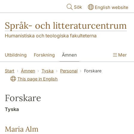
Hoppa till huvudinnehåll
Sök
English website
Språk- och litteraturcentrum
Humanistiska och teologiska fakulteterna
Utbildning
Forskning
Ämnen
Mer
SOL-husen
Kontakt
Institutionen
Start
Ämnen
Tyska
Personal
Forskare
This page in English
översättning till svenska
Forskare
Tyska
Maria Alm