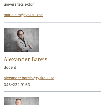
universitetslektor
maria.alm
@
tyska.lu
.
se
Alexander Bareis
docent
alexander.bareis
@
tyska.lu
.
se
046–222 91 63