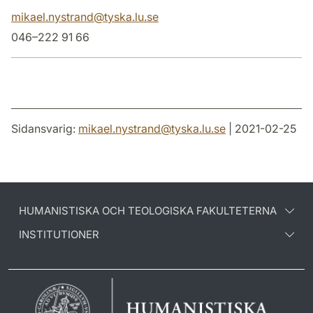
mikael.nystrand
@
tyska.lu
.
se
046–222 91 66
Sidansvarig:
mikael.nystrand
@
tyska.lu
.
se
| 2021-02-25
HUMANISTISKA OCH TEOLOGISKA FAKULTETERNA
INSTITUTIONER