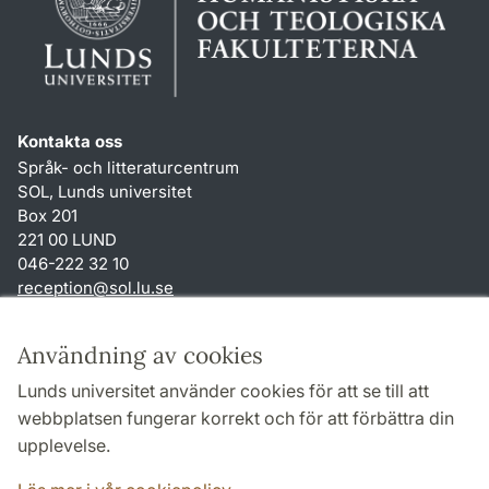
Kontakta oss
Språk- och litteraturcentrum
SOL, Lunds universitet
Box 201
221 00 LUND
046-222 32 10
reception
@
sol.lu
.
se
Genvägar
Användning av cookies
Om webbplatsen och cookies
Lunds universitet använder cookies för att se till att
Behandling av personuppgifter
webbplatsen fungerar korrekt och för att förbättra din
Tillgänglighetsredogörelse
upplevelse.
TYPO3-login