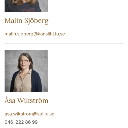
Malin Sjöberg
malin.sjoberg
@
kansliht.lu
.
se
Åsa Wikström
asa.wikstrom
@
sol.lu
.
se
046–222 86 99