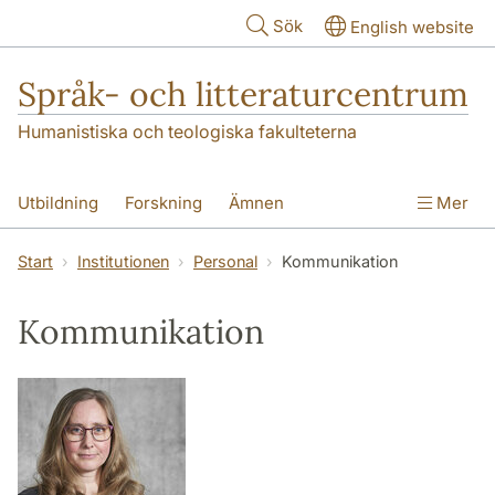
Hoppa till huvudinnehåll
Sök
English website
Språk- och litteraturcentrum
Humanistiska och teologiska fakulteterna
Utbildning
Forskning
Ämnen
Mer
SOL-husen
Kontakt
Institutionen
Start
Institutionen
Personal
Kommunikation
översättning till svenska
Kommunikation