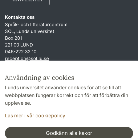
Kontakta oss
Språk- och litteraturcentrum
SOL, Lunds universitet
Box 201
221 00 LUND
046-222 32 10
reception
@
sol.lu
.
se
Genvägar
Användning av cookies
Om webbplatsen och cookies
Lunds universitet använder cookies för att se till att
Behandling av personuppgifter
webbplatsen fungerar korrekt och för att förbättra din
Tillgänglighetsredogörelse
upplevelse.
TYPO3-login
Läs mer i vår cookiepolicy
Godkänn alla kakor