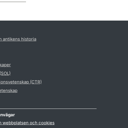
h antikens historia
skaper
 (SOL)
gionsvetenskap (CTR)
vetenskap
nvägar
 webbplatsen och cookies