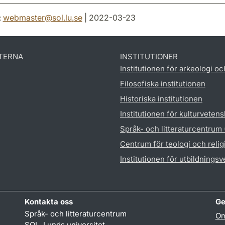
:
webmaster
@
sol.lu
.
se
| 2022-03-23
TERNA
INSTITUTIONER
Institutionen för arkeologi oc
Filosofiska institutionen
Historiska institutionen
Institutionen för kulturveten
Språk- och litteraturcentrum
Centrum för teologi och reli
Institutionen för utbildnings
Kontakta oss
Ge
Språk- och litteraturcentrum
Om
SOL, Lunds universitet