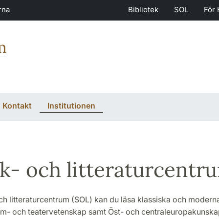
rna
Bibliotek
SOL
För 
m
Kontakt
Institutionen
k- och litteraturcentr
ch litteraturcentrum (SOL) kan du läsa klassiska och modern
 film- och teatervetenskap samt Öst- och centraleuropakunska