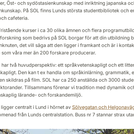
er, Öst- och sydöstasienkunskap med inriktning japanska oc
nkunskap. På SOL finns Lunds största studentbibliotek och e
ch cafeteria.
fristående kurser i ca 30 olika ämnen och flera programutbil
orskning som bedrivs på SOL borgar för att din utbildning bl
knuten, det vill säga att den ligger i framkant och är i konta
 som våra mer än 200 forskare producerar.
har två huvudperspektiv: ett språkvetenskapligt och ett litte
kapligt. Den kan t ex handla om språkinlärning, grammatik, e
en skildras på film. SOL har ca 250 anställda och 3000 stude
ktorander. Tillsammans förenar vi tradition med dynamik och 
nskaplig lärande- och forskandemiljö.
 ligger centralt i Lund i hörnet av
Sölvegatan och Helgonavä
menad från Lunds centralstation. Buss nr 7 stannar strax ut