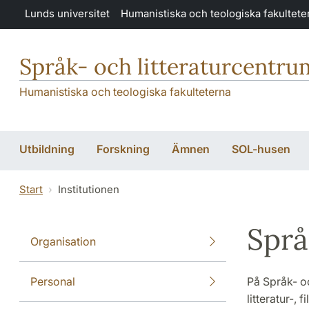
Hoppa till huvudinnehåll
Lunds universitet
Humanistiska och teologiska fakultete
Språk- och litteraturcentru
Humanistiska och teologiska fakulteterna
Utbildning
Forskning
Ämnen
SOL-husen
Start
Institutionen
Språ
Organisation
Personal
På Språk- o
litteratur-,