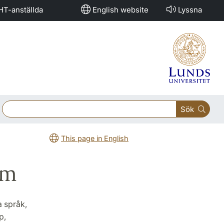
HT-anställda
English website
Lyssna
Sök
This page in English
um
a språk,
p,