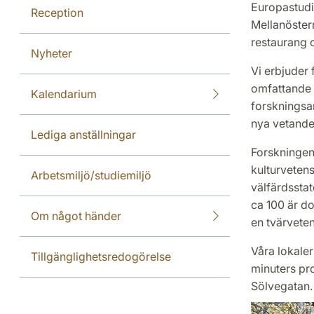
Europastudi
Reception
Mellanöster
restaurang o
Nyheter
Vi erbjuder 
omfattande f
Kalendarium
forskningsan
nya vetande
Lediga anställningar
Forskningen 
kulturvetens
Arbetsmiljö/studiemiljö
välfärdsstat
ca 100 är do
Om något händer
en tvärvete
Våra lokaler
Tillgänglighetsredogörelse
minuters pro
Sölvegatan.