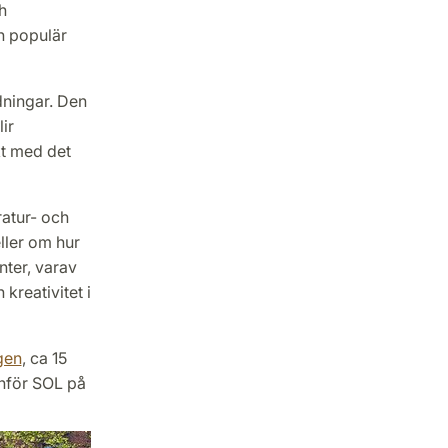
h
n populär
dningar. Den
ir
kt med det
ratur- och
ller om hur
nter, varav
kreativitet i
gen
, ca 15
anför SOL på