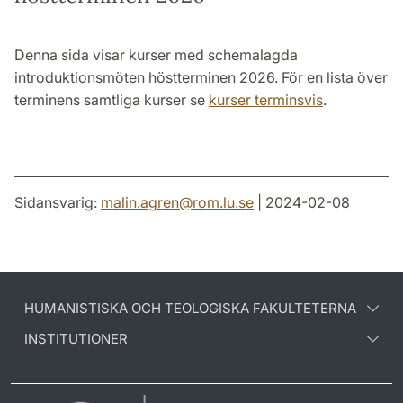
Denna sida visar kurser med schemalagda
introduktionsmöten höstterminen 2026. För en lista över
terminens samtliga kurser se
kurser terminsvis
.
Sidansvarig:
malin.agren
@
rom.lu
.
se
| 2024-02-08
HUMANISTISKA OCH TEOLOGISKA FAKULTETERNA
INSTITUTIONER