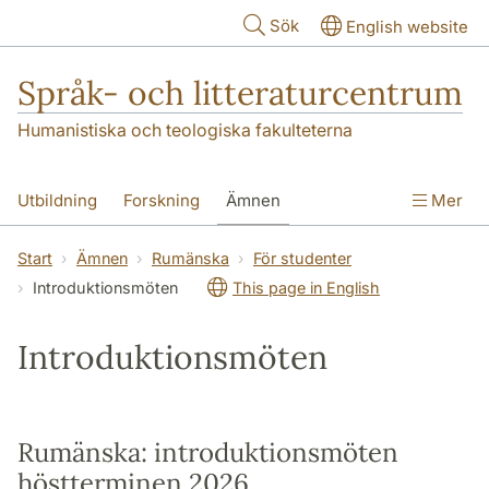
Hoppa till huvudinnehåll
Sök
English website
Språk- och litteraturcentrum
Humanistiska och teologiska fakulteterna
Utbildning
Forskning
Ämnen
Mer
SOL-husen
Kontakt
Institutionen
Start
Ämnen
Rumänska
För studenter
Introduktionsmöten
This page in English
översättning till svenska
Introduktionsmöten
Rumänska: introduktionsmöten
höstterminen 2026