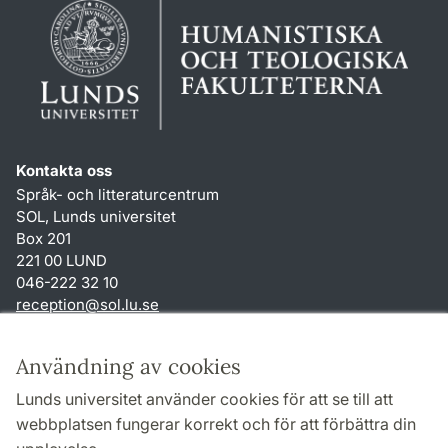
Kontakta oss
Språk- och litteraturcentrum
SOL, Lunds universitet
Box 201
221 00 LUND
046-222 32 10
reception
@
sol.lu
.
se
Genvägar
Användning av cookies
Om webbplatsen och cookies
Lunds universitet använder cookies för att se till att
Behandling av personuppgifter
webbplatsen fungerar korrekt och för att förbättra din
Tillgänglighetsredogörelse