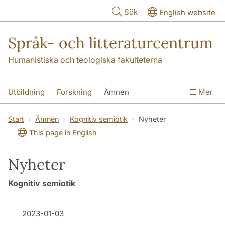
Hoppa till huvudinnehåll
Sök
English website
Språk- och litteraturcentrum
Humanistiska och teologiska fakulteterna
Utbildning
Forskning
Ämnen
Mer
SOL-husen
Kontakt
Institutionen
Start
Ämnen
Kognitiv semiotik
Nyheter
This page in English
översättning till svenska
Nyheter
Kognitiv semiotik
2023-01-03