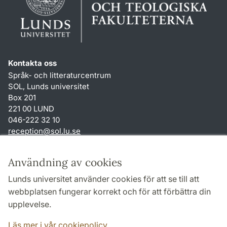
Kontakta oss
Språk- och litteraturcentrum
SOL, Lunds universitet
Box 201
221 00 LUND
046-222 32 10
reception
@
sol.lu
.
se
Genvägar
Användning av cookies
Om webbplatsen och cookies
Lunds universitet använder cookies för att se till att
Behandling av personuppgifter
webbplatsen fungerar korrekt och för att förbättra din
Tillgänglighetsredogörelse
upplevelse.
TYPO3-login
Läs mer i vår cookiepolicy