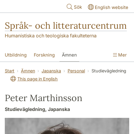
Hoppa till huvudinnehåll
Sök
English website
Språk- och litteraturcentrum
Humanistiska och teologiska fakulteterna
Utbildning
Forskning
Ämnen
Mer
SOL-husen
Kontakt
Institutionen
Start
Ämnen
Japanska
Personal
Studievägledning
This page in English
översättning till svenska
Peter Marthinsson
Studievägledning, Japanska