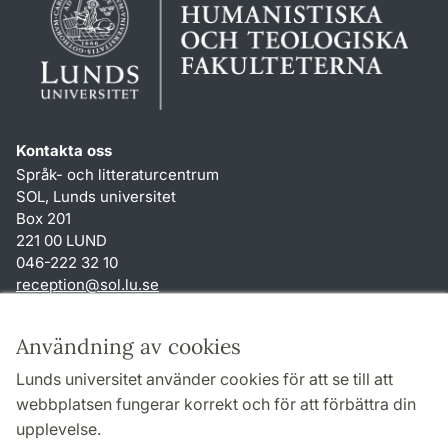
Kontakta oss
Språk- och litteraturcentrum
SOL, Lunds universitet
Box 201
221 00 LUND
046-222 32 10
reception
@
sol.lu
.
se
Genvägar
Användning av cookies
Om webbplatsen och cookies
Lunds universitet använder cookies för att se till att
Behandling av personuppgifter
webbplatsen fungerar korrekt och för att förbättra din
Tillgänglighetsredogörelse
upplevelse.