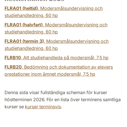
FLRA01 (heltid)
, Modersmålsundervisning och
studiehandledning,
60 hp
FLRA01 (halvfart)
, Modersmålsundervisning och
studiehandledning,
60 hp
FLRA01 (termin 3)
, Modersmålsundervisning och
studiehandledning,
60 hp
FLRB10
, Att studiehandleda på modersmål,
7,5 hp
FLRB20
, Bedömning och dokumentation av elevers
prestationer inom ämnet modersmål,
7,5 hp
Denna sida visar fullständiga scheman för kurser
höstterminen 2026. För en lista över terminens samtliga
kurser se
kurser terminsvis
.