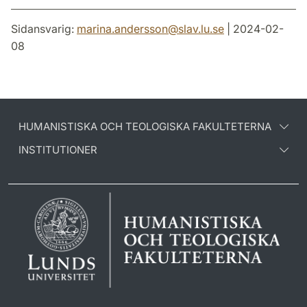
Sidansvarig:
marina.andersson
@
slav.lu
.
se
| 2024-02-
08
HUMANISTISKA OCH TEOLOGISKA FAKULTETERNA
INSTITUTIONER