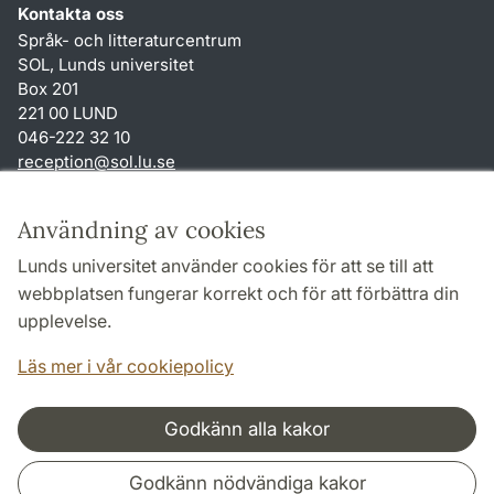
Kontakta oss
Språk- och litteraturcentrum
SOL, Lunds universitet
Box 201
221 00 LUND
046-222 32 10
reception
@
sol.lu
.
se
Genvägar
Användning av cookies
Om webbplatsen och cookies
Lunds universitet använder cookies för att se till att
Behandling av personuppgifter
webbplatsen fungerar korrekt och för att förbättra din
Tillgänglighetsredogörelse
upplevelse.
TYPO3-login
Läs mer i vår cookiepolicy
Godkänn alla kakor
Samarbeten och nätverk
Godkänn nödvändiga kakor