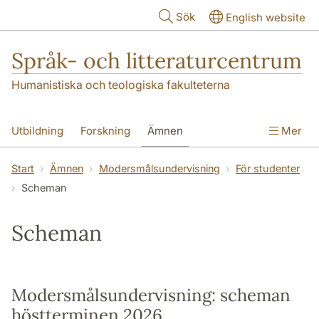
Hoppa till huvudinnehåll
Sök
English website
Språk- och litteraturcentrum
Humanistiska och teologiska fakulteterna
Utbildning
Forskning
Ämnen
Mer
SOL-husen
Kontakt
Institutionen
Start
Ämnen
Modersmålsundervisning
För studenter
Scheman
översättning till svenska
Scheman
Modersmålsundervisning: scheman
höstterminen 2026