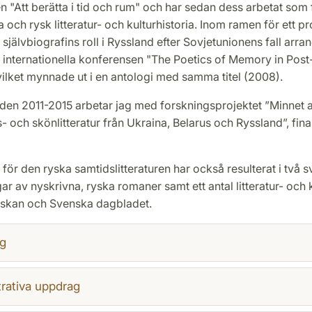
 "Att berätta i tid och rum" och har sedan dess arbetat som 
ka och rysk litteratur- och kulturhistoria. Inom ramen för ett p
självbiografins roll i Ryssland efter Sovjetunionens fall arra
internationella konferensen "The Poetics of Memory in Post-
vilket mynnade ut i en antologi med samma titel (2008).
den 2011-2015 arbetar jag med forskningsprojektet ”Minnet 
nes- och skönlitteratur från Ukraina, Belarus och Ryssland”, fin
e för den ryska samtidslitteraturen har också resulterat i två 
ar av nyskrivna, ryska romaner samt ett antal litteratur- och k
skan och Svenska dagbladet.
g
rativa uppdrag