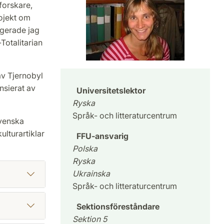
forskare,
rojekt om
ngerade jag
Totalitarian
av Tjernobyl
ansierat av
Universitetslektor
Ryska
Språk- och litteraturcentrum
svenska
ulturartiklar
FFU-ansvarig
Polska
Ryska
Ukrainska
Språk- och litteraturcentrum
Sektionsföreståndare
Sektion 5