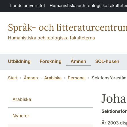
Hoppa till huvudinnehåll
Lunds universitet
Humanistiska och teologiska fakultete
Språk- och litteraturcentru
Humanistiska och teologiska fakulteterna
Utbildning
Forskning
Ämnen
SOL-husen
Start
Ämnen
Arabiska
Personal
Sektionsförestån
Joha
Arabiska
Sektionsför
Nyheter
År 2003 disp