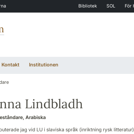
rna
Bibliotek
SOL
För 
m
Kontakt
Institutionen
dare
nna Lindbladh
eståndare, Arabiska
uterade jag vid LU i slaviska språk (inriktning rysk litteratu