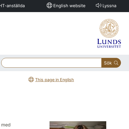
HT-anställda
English website
Lyssna
Sök
This page in English
r) med