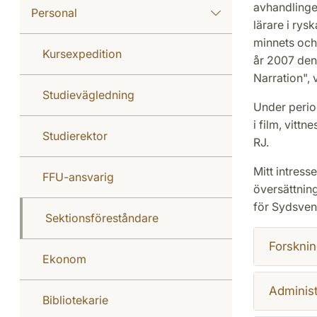
avhandlingen
Personal
lärare i rys
minnets och 
Kursexpedition
år 2007 den 
Narration", 
Studievägledning
Under perio
i film, vitt
Studierektor
RJ.
Mitt intress
FFU-ansvarig
översättning
för Sydsven
Sektionsföreståndare
Forsknin
Ekonom
Administ
Bibliotekarie