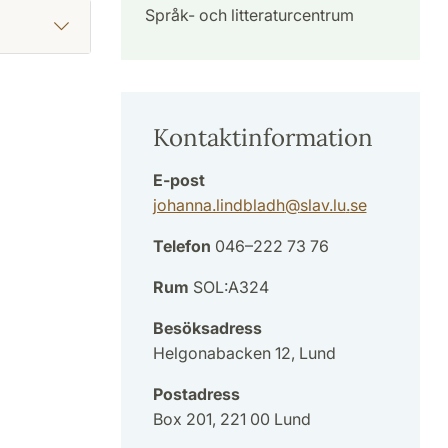
Språk- och litteraturcentrum
Kontaktinformation
E-post
johanna.lindbladh
@
slav.lu
.
se
Telefon
046–222 73 76
Rum
SOL:A324
Besöksadress
Helgonabacken 12, Lund
Postadress
Box 201, 221 00 Lund