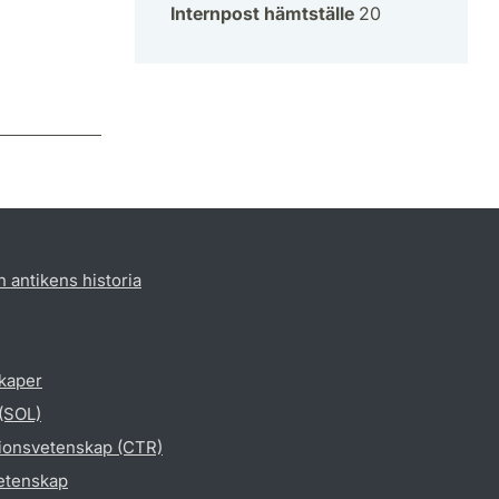
Internpost hämtställe
20
h antikens historia
skaper
 (SOL)
gionsvetenskap (CTR)
vetenskap