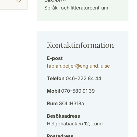
Språk- och litteraturcentrum
Kontaktinformation
E-post
fabian.beijer
@
englund.lu
.
se
Telefon
046–222 84 44
Mobil
070–580 91 39
Rum
SOL:H318a
Besöksadress
Helgonabacken 12, Lund
Postadress