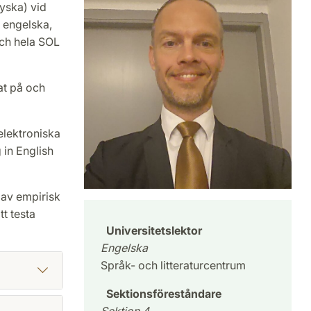
yska) vid
r engelska,
ch hela SOL
at på och
elektroniska
in English
 av empirisk
tt testa
Universitetslektor
Engelska
Språk- och litteraturcentrum
Sektionsföreståndare
Sektion 4