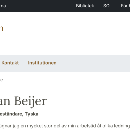
rna
Bibliotek
SOL
För 
m
Kontakt
Institutionen
re
an Beijer
eståndare, Tyska
gnar jag en mycket stor del av min arbetstid åt olika ledni