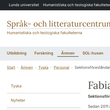
Hoppa till huvudinnehåll
Lunds universitet
Humanistiska och teologiska fakultete
Språk- och litteraturcentru
Humanistiska och teologiska fakulteterna
Utbildning
Forskning
Ämnen
SOL-husen
Start
Ämnen
Tyska
Personal
Sektionsförestånda
Fabi
Tyska
Sektionsför
Nyheter
Sedan 2011 ä