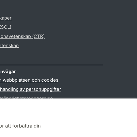
skaper
 (SOL)
gionsvetenskap (CTR)
vetenskap
nvägar
 webbplatsen och cookies
handling av personuppgifter
llgänglighetsredogörelse
PO3-login
r att förbättra din