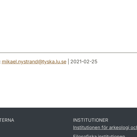
:
mikael.nystrand
@
tyska.lu
.
se
| 2021-02-25
TERNA
INSTITUTIONER
Institutionen för arkeologi oc
Filosofiska institutionen