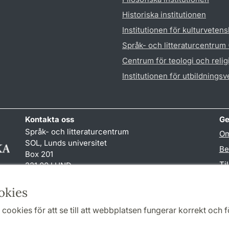
Historiska institutionen
Institutionen för kulturveten
Språk- och litteraturcentrum
Centrum för teologi och reli
Institutionen för utbildnings
Kontakta oss
Ge
Språk- och litteraturcentrum
Om
SOL, Lunds universitet
Be
Box 201
Ti
221 00 LUND
046-222 32 10
TY
reception
@
sol.lu
.
se
okies
cookies för att se till att webbplatsen fungerar korrekt och fö