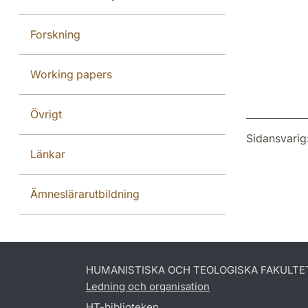
Forskning
Working papers
Övrigt
Sidansvarig
Länkar
Ämneslärarutbildning
HUMANISTISKA OCH TEOLOGISKA FAKULTE
Ledning och organisation
HT-biblioteken