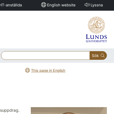
HT-anställda
English website
Lyssna
Sök
This page in English
ngsuppdrag.