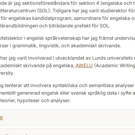
de är jag sektionsföreståndare för sektion 4 (engelska och t
itteraturcentrum (SOL). Tidigare har jag varit studierektor fö
 för engelskas kandidatprogram, samordnare för engelska o
ärarutbildningen och biträdande prefekt för SOL.
tetslektor i engelsk språkvetenskap har jag främst undervis
rser i grammatik, lingvistik, och akademiskt skrivande.
ar jag varit involverad i utvecklandet av Lunds universitets 
akademiskt skrivande på engelska,
AWELU
(Academic Writing 
ersity.
g tenterar att involvera syntaktiska och semantiska analyser
mentellt genererad engelsk eller svensk språklig data i syfte a
teorier, hypoteser och analyser.
g