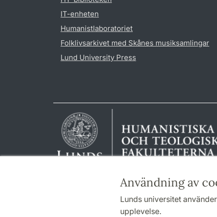
IT-enheten
Humanistlaboratoriet
Folklivsarkivet med Skånes musiksamlingar
Lund University Press
Användning av co
Lunds universitet använder 
upplevelse.