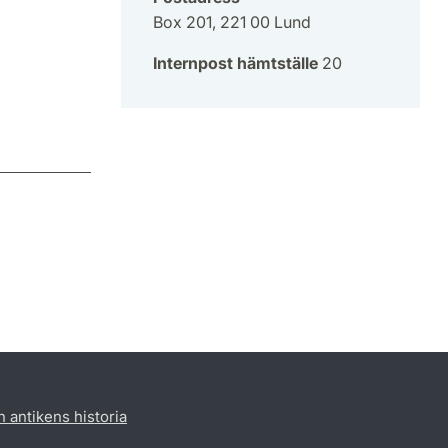
Box 201, 221 00 Lund
Internpost hämtställe
20
h antikens historia