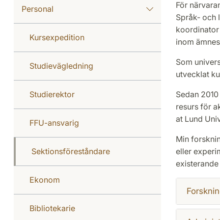
För närvaran
Personal
Språk- och l
koordinator
Kursexpedition
inom ämnesl
Som universi
Studievägledning
utvecklat ku
Studierektor
Sedan 2010 h
resurs för 
at Lund Univ
FFU-ansvarig
Min forsknin
Sektionsföreståndare
eller experi
existerande 
Ekonom
Forsknin
Bibliotekarie