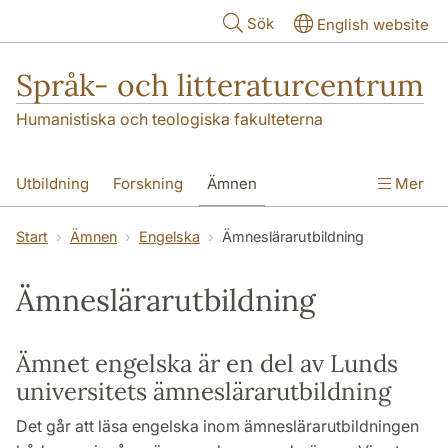
Hoppa till huvudinnehåll
Sök
English website
Språk- och litteraturcentrum
Humanistiska och teologiska fakulteterna
Utbildning
Forskning
Ämnen
Mer
SOL-husen
Kontakt
Institutionen
Start
Ämnen
Engelska
Ämneslärarutbildning
översättning till svenska
Ämneslärarutbildning
Ämnet engelska är en del av Lunds
universitets ämneslärarutbildning
Det går att läsa engelska inom ämneslärarutbildningen