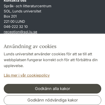
Kontakta oss
Språk- och litteraturcentrum
SOL, Lunds universitet
Box 201
221 00 LUND
046-222 32 10
reception
@
sol.lu
.
se
Genvägar
Användning av cookies
Om webbplatsen och cookies
Lunds universitet använder cookies för att se till att
Behandling av personuppgifter
webbplatsen fungerar korrekt och för att förbättra din
Tillgänglighetsredogörelse
upplevelse.
TYPO3-login
Läs mer i vår cookiepolicy
Godkänn alla kakor
Samarbeten och nätverk
Godkänn nödvändiga kakor