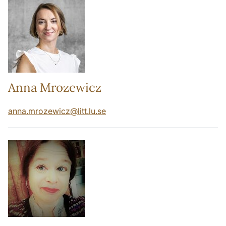
Anna Mrozewicz
anna.mrozewicz
@
litt.lu
.
se