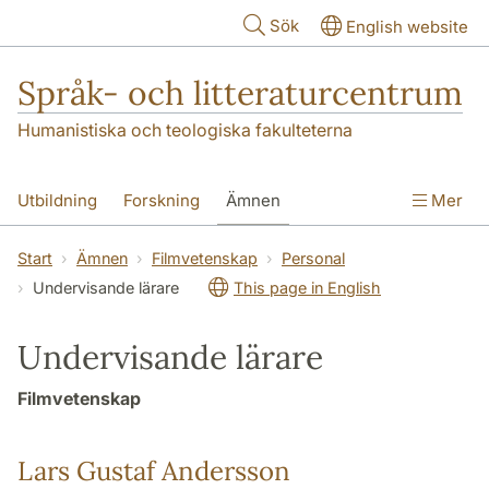
Hoppa till huvudinnehåll
Sök
English website
Språk- och litteraturcentrum
Humanistiska och teologiska fakulteterna
Utbildning
Forskning
Ämnen
Mer
SOL-husen
Kontakt
Institutionen
Start
Ämnen
Filmvetenskap
Personal
Undervisande lärare
This page in English
översättning till svenska
Undervisande lärare
Filmvetenskap
Lars Gustaf Andersson