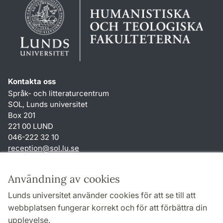
Kontakta oss
Språk- och litteraturcentrum
SOL, Lunds universitet
Box 201
221 00 LUND
046-222 32 10
reception
@
sol.lu
.
se
Genvägar
Användning av cookies
Om webbplatsen och cookies
Lunds universitet använder cookies för att se till att
Behandling av personuppgifter
webbplatsen fungerar korrekt och för att förbättra din
Tillgänglighetsredogörelse
upplevelse.