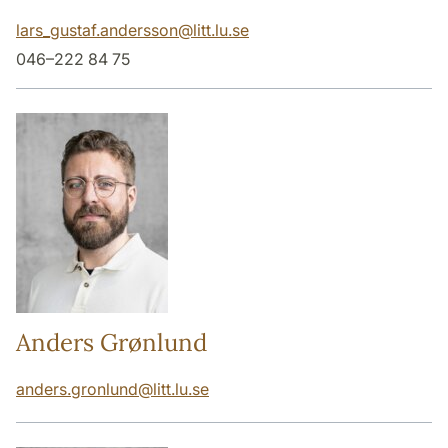
lars_gustaf.andersson
@
litt.lu
.
se
046–222 84 75
Anders Grønlund
anders.gronlund
@
litt.lu
.
se