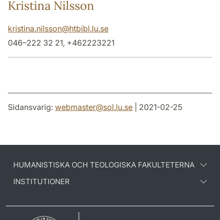
Kristina Nilsson
kristina.nilsson
@
htbibl.lu
.
se
046–222 32 21, +462223221
Sidansvarig:
webmaster
@
sol.lu
.
se
| 2021-02-25
HUMANISTISKA OCH TEOLOGISKA FAKULTETERNA
INSTITUTIONER