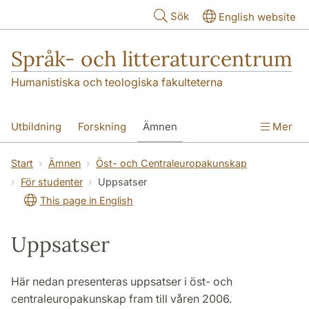
Hoppa till huvudinnehåll
Sök
English website
Språk- och litteraturcentrum
Humanistiska och teologiska fakulteterna
Utbildning
Forskning
Ämnen
Mer
SOL-husen
Kontakt
Institutionen
Start
Ämnen
Öst- och Centraleuropakunskap
För studenter
Uppsatser
översättning till svenska
This page in English
Uppsatser
Här nedan presenteras uppsatser i öst- och
centraleuropakunskap fram till våren 2006.