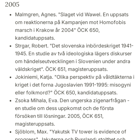
2005
Malmgren, Agnes. "Slaget vid Wawel. En uppsats
om reaktionerna på Kampanjen mot Homofobis
marsch i Krakow år 2004" ÖCK 650,
kandidatuppsats.
Strgar, Robert. "Det slovenska inbördeskriget 1941-
1945. En studie av två ideologiska lägers diskurser
om händelseutvecklingen i Slovenien under andra
väldskriget". ÖCK 651, magisteruppsats.
Jokiniemi, Katja. "Olika perspektiv på våldtäkterna i
kriget i det forna Jugoslavien 1991-1995: misogyni
eller folkmord?" ÖCK 650, kandidatuppsats.
Zsoka Mihala, Eva. Den ungerska zigenarfrågan -
en studie om dess uppkomst och de första
försöken till lösningar. 2005, ÖCK 651,
magisteruppsats.
Sjöblom, Max. "Yakutsk TV tower is evidence of
progress". Jakuterna och Ryssland: stolthet och