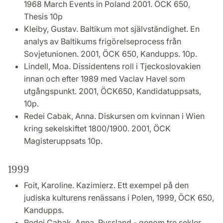
1968 March Events in Poland 2001. ÖCK 650,
Thesis 10p
Kleiby, Gustav. Baltikum mot självständighet. En
analys av Baltikums frigörelseprocess från
Sovjetunionen. 2001, ÖCK 650, Kandupps. 10p.
Lindell, Moa. Dissidentens roll i Tjeckoslovakien
innan och efter 1989 med Vaclav Havel som
utgångspunkt. 2001, ÖCK650, Kandidatuppsats,
10p.
Redei Cabak, Anna. Diskursen om kvinnan i Wien
kring sekelskiftet 1800/1900. 2001, ÖCK
Magisteruppsats 10p.
1999
Foit, Karoline. Kazimierz. Ett exempel på den
judiska kulturens renässans i Polen, 1999, ÖCK 650,
Kandupps.
Redei Cabak, Anna. Ryssland - genom tre sekler.