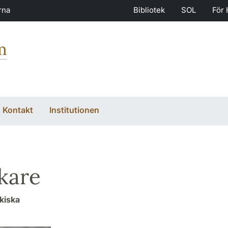
rna
Bibliotek
SOL
För 
m
Kontakt
Institutionen
kare
kiska