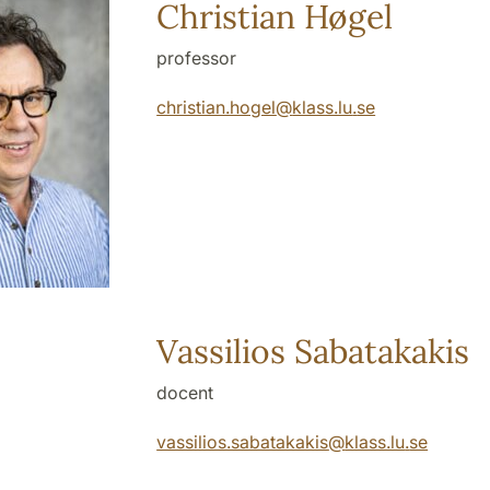
Christian Høgel
professor
christian.hogel
@
klass.lu
.
se
Vassilios Sabatakakis
docent
vassilios.sabatakakis
@
klass.lu
.
se