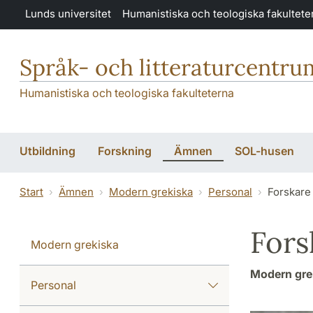
Hoppa till huvudinnehåll
Lunds universitet
Humanistiska och teologiska fakultete
Språk- och litteraturcentru
Humanistiska och teologiska fakulteterna
Utbildning
Forskning
Ämnen
SOL-husen
Start
Ämnen
Modern grekiska
Personal
Forskare
Fors
Modern grekiska
Modern gre
Personal