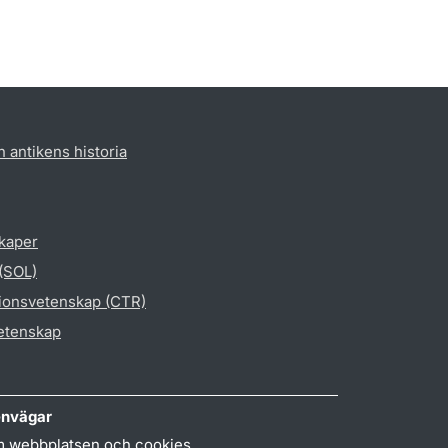
h antikens historia
skaper
 (SOL)
gionsvetenskap (CTR)
vetenskap
nvägar
 webbplatsen och cookies