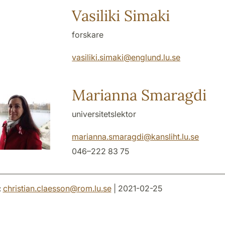
Vasiliki Simaki
forskare
vasiliki.simaki
@
englund.lu
.
se
Marianna Smaragdi
universitetslektor
marianna.smaragdi
@
kansliht.lu
.
se
046–222 83 75
:
christian.claesson
@
rom.lu
.
se
| 2021-02-25