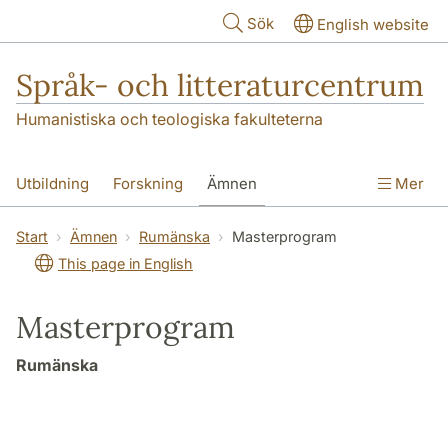
Hoppa till huvudinnehåll
Sök
English website
Språk- och litteraturcentrum
Humanistiska och teologiska fakulteterna
Utbildning
Forskning
Ämnen
Mer
SOL-husen
Kontakt
Institutionen
Start
Ämnen
Rumänska
Masterprogram
This page in English
översättning till svenska
Masterprogram
Rumänska