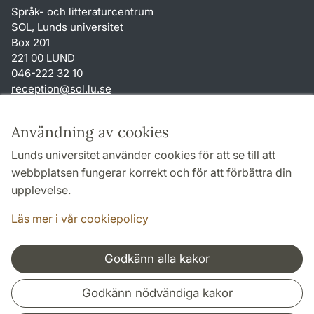
Språk- och litteraturcentrum
SOL, Lunds universitet
Box 201
221 00 LUND
046-222 32 10
reception
@
sol.lu
.
se
Genvägar
Användning av cookies
Om webbplatsen och cookies
Lunds universitet använder cookies för att se till att
Behandling av personuppgifter
webbplatsen fungerar korrekt och för att förbättra din
Tillgänglighetsredogörelse
upplevelse.
TYPO3-login
Läs mer i vår cookiepolicy
Godkänn alla kakor
Samarbeten och nätverk
Godkänn nödvändiga kakor