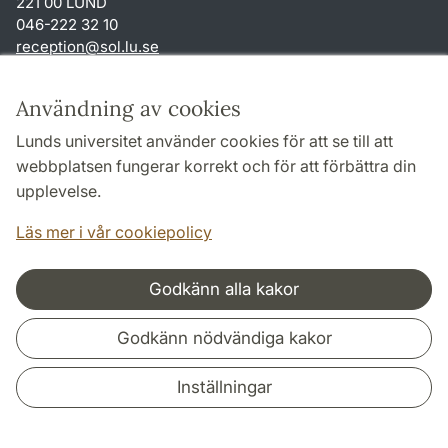
221 00 LUND
046-222 32 10
reception
@
sol.lu
.
se
Genvägar
Användning av cookies
Om webbplatsen och cookies
Lunds universitet använder cookies för att se till att
Behandling av personuppgifter
webbplatsen fungerar korrekt och för att förbättra din
Tillgänglighetsredogörelse
upplevelse.
TYPO3-login
Läs mer i vår cookiepolicy
Godkänn alla kakor
Samarbeten och nätverk
Godkänn nödvändiga kakor
Inställningar