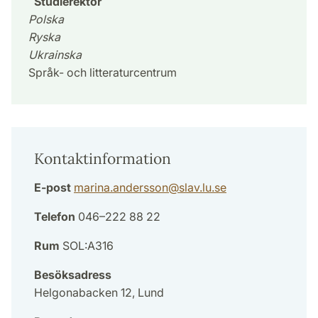
Studierektor
Polska
Ryska
Ukrainska
Språk- och litteraturcentrum
Kontaktinformation
E-post
marina.andersson
@
slav.lu
.
se
Telefon
046–222 88 22
Rum
SOL:A316
Besöksadress
Helgonabacken 12, Lund