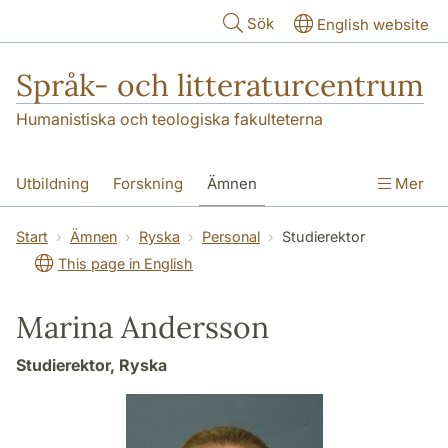
Hoppa till huvudinnehåll
Sök
English website
Språk- och litteraturcentrum
Humanistiska och teologiska fakulteterna
Utbildning
Forskning
Ämnen
Mer
SOL-husen
Kontakt
Institutionen
Start
Ämnen
Ryska
Personal
Studierektor
This page in English
översättning till svenska
Marina Andersson
Studierektor, Ryska