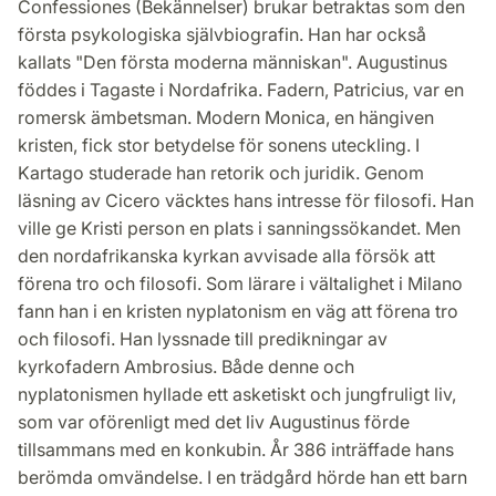
Confessiones (Bekännelser) brukar betraktas som den
första psykologiska självbiografin. Han har också
kallats "Den första moderna människan". Augustinus
föddes i Tagaste i Nordafrika. Fadern, Patricius, var en
romersk ämbetsman. Modern Monica, en hängiven
kristen, fick stor betydelse för sonens uteckling. I
Kartago studerade han retorik och juridik. Genom
läsning av Cicero väcktes hans intresse för filosofi. Han
ville ge Kristi person en plats i sanningssökandet. Men
den nordafrikanska kyrkan avvisade alla försök att
förena tro och filosofi. Som lärare i vältalighet i Milano
fann han i en kristen nyplatonism en väg att förena tro
och filosofi. Han lyssnade till predikningar av
kyrkofadern Ambrosius. Både denne och
nyplatonismen hyllade ett asketiskt och jungfruligt liv,
som var oförenligt med det liv Augustinus förde
tillsammans med en konkubin. År 386 inträffade hans
berömda omvändelse. I en trädgård hörde han ett barn