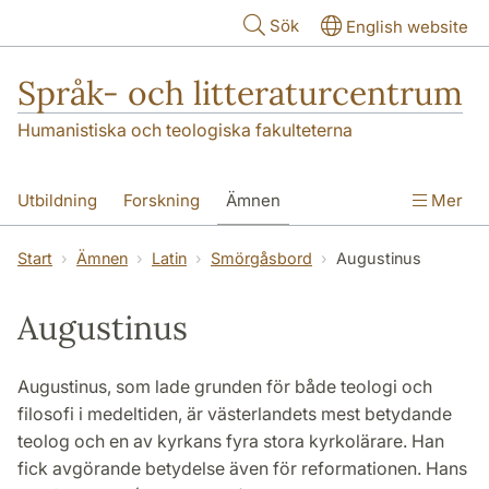
Hoppa till huvudinnehåll
Sök
English website
Språk- och litteraturcentrum
Humanistiska och teologiska fakulteterna
Utbildning
Forskning
Ämnen
Mer
SOL-husen
Kontakt
Institutionen
Start
Ämnen
Latin
Smörgåsbord
Augustinus
översättning till svenska
Augustinus
Augustinus, som lade grunden för både teologi och
filosofi i medeltiden, är västerlandets mest betydande
teolog och en av kyrkans fyra stora kyrkolärare. Han
fick avgörande betydelse även för reformationen. Hans