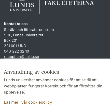
Kontakta oss
Språk- och litteraturcentrum
SOL, Lunds universitet
Box 201
221 00 LUND
046-222 32 10
reception
@
sol.lu
.
se
Genvägar
Användning av cookies
Om webbplatsen och cookies
Lunds universitet använder cookies för att se till att
Behandling av personuppgifter
webbplatsen fungerar korrekt och för att förbättra din
Tillgänglighetsredogörelse
upplevelse.
TYPO3-login
Läs mer i vår cookiepolicy