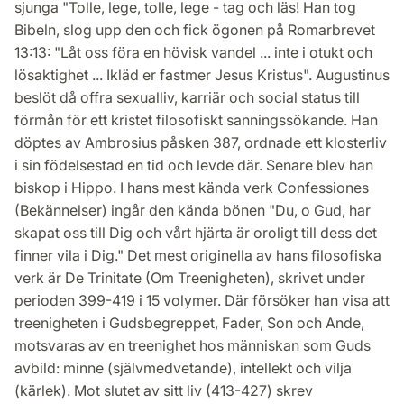
sjunga "Tolle, lege, tolle, lege - tag och läs! Han tog
Bibeln, slog upp den och fick ögonen på Romarbrevet
13:13: "Låt oss föra en hövisk vandel ... inte i otukt och
lösaktighet ... Ikläd er fastmer Jesus Kristus". Augustinus
beslöt då offra sexualliv, karriär och social status till
förmån för ett kristet filosofiskt sanningssökande. Han
döptes av Ambrosius påsken 387, ordnade ett klosterliv
i sin födelsestad en tid och levde där. Senare blev han
biskop i Hippo. I hans mest kända verk Confessiones
(Bekännelser) ingår den kända bönen "Du, o Gud, har
skapat oss till Dig och vårt hjärta är oroligt till dess det
finner vila i Dig." Det mest originella av hans filosofiska
verk är De Trinitate (Om Treenigheten), skrivet under
perioden 399-419 i 15 volymer. Där försöker han visa att
treenigheten i Gudsbegreppet, Fader, Son och Ande,
motsvaras av en treenighet hos människan som Guds
avbild: minne (självmedvetande), intellekt och vilja
(kärlek). Mot slutet av sitt liv (413-427) skrev