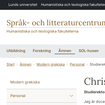
Hoppa till huvudinnehåll
Lunds universitet
Humanistiska och teologiska fakultete
Språk- och litteraturcentru
Humanistiska och teologiska fakulteterna
Utbildning
Forskning
Ämnen
SOL-husen
Start
Ämnen
Modern grekiska
Personal
Studiere
Chri
Modern grekiska
Studierekto
Personal
Jag är docen