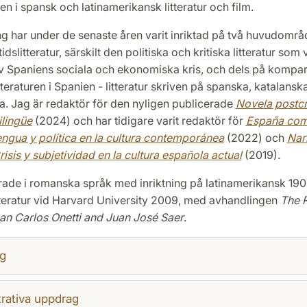
n i spansk och latinamerikansk litteratur och film.
g har under de senaste åren varit inriktad på två huvudområ
slitteratur, särskilt den politiska och kritiska litteratur som 
av Spaniens sociala och ekonomiska kris, och dels på kompar
itteraturen i Spanien - litteratur skriven på spanska, katalansk
a. Jag är redaktör för den nyligen publicerade
Novela postcri
ilingüe
(2024) och har tidigare varit redaktör för
España com
lengua y política en la cultura contemporánea
(2022) och
Nar
risis y subjetividad en la cultura española actual
(2019).
rade i romanska språk med inriktning på latinamerikansk 19
tteratur vid Harvard University 2009, med avhandlingen
The R
uan Carlos Onetti and Juan José Saer
.
g
rativa uppdrag