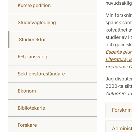
huvudsaklige
Kursexpedition
Min forsknin
Studievägledning
spansk samtid
kölvattnet 
studier av l
Studierektor
och galicisk
España plur
FFU-ansvarig
Literatura, 
precarias: C
Sektionsföreståndare
Jag dispute
2000-talsli
Ekonom
Author in J
Bibliotekarie
Forsknin
Forskare
Administ