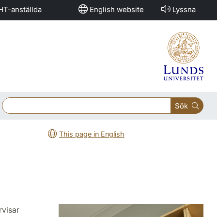
HT-anställda
English website
Lyssna
Sök
This page in English
rvisar