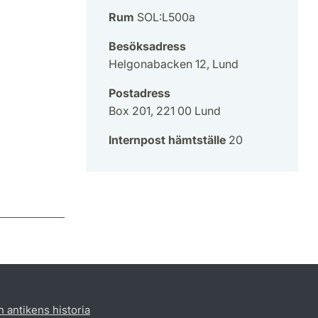
Rum
SOL:L500a
Besöksadress
Helgonabacken 12, Lund
Postadress
Box 201, 221 00 Lund
Internpost hämtställe
20
h antikens historia