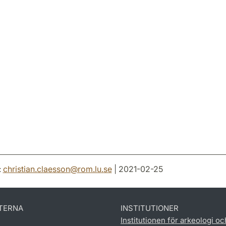
:
christian.claesson
@
rom.lu
.
se
| 2021-02-25
TERNA
INSTITUTIONER
Institutionen för arkeologi oc