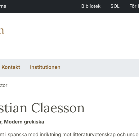
rna
Bibliotek
SOL
För 
m
Kontakt
Institutionen
ktor
stian Claesson
r, Modern grekiska
t i spanska med inriktning mot litteraturvetenskap och unde