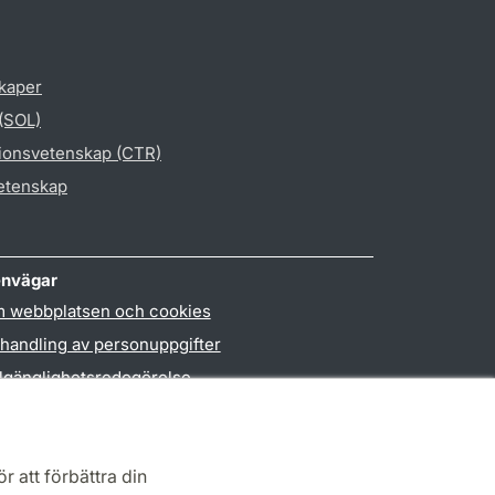
skaper
 (SOL)
gionsvetenskap (CTR)
vetenskap
nvägar
 webbplatsen och cookies
handling av personuppgifter
llgänglighetsredogörelse
PO3-login
r att förbättra din