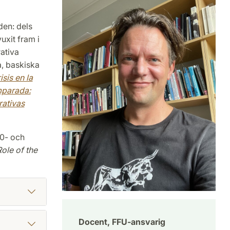
den: dels
vuxit fram i
ativa
a, baskiska
sis en la
parada:
rativas
00- och
ole of the
Docent, FFU-ansvarig