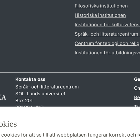
Filosofiska institutionen
Historiska institutionen
Institutionen för kulturveten
Språk- och litteraturcentrum
Centrum för teologi och reli
Institutionen för utbildnings
Kontakta oss
Ge
Språk- och litteraturcentrum
Om
SOL, Lunds universitet
Be
Box 201
Ti
221 00 LUND
046-222 32 10
TY
reception
@
sol.lu
.
se
okies
cookies för att se till att webbplatsen fungerar korrekt och fö