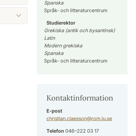
Spanska
Språk- och litteraturcentrum
Studierektor
Grekiska (antik och bysantinsk)
Latin
Modern grekiska
Spanska
Språk- och litteraturcentrum
Kontaktinformation
E-post
christian.claesson
@
rom.lu
.
se
Telefon
046–222 03 17