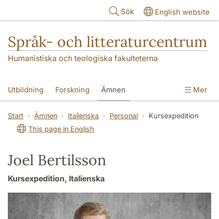
Hoppa till huvudinnehåll
Sök
English website
Språk- och litteraturcentrum
Humanistiska och teologiska fakulteterna
Utbildning
Forskning
Ämnen
Mer
SOL-husen
Kontakt
Institutionen
Start
Ämnen
Italienska
Personal
Kursexpedition
This page in English
översättning till svenska
Joel Bertilsson
Kursexpedition, Italienska