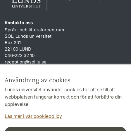
Kontakta oss
Språk- och litteraturcentrum
SOL, Lunds universitet
Box 201
221 00 LUND
046-222 32 10
reception
@
sol.lu
.
se
Genvägar
Användning av cookies
Om webbplatsen och cookies
Lunds universitet använder cookies för att se till att
Behandling av personuppgifter
webbplatsen fungerar korrekt och för att förbättra din
Tillgänglighetsredogörelse
upplevelse.
TYPO3-login
Läs mer i vår cookiepolicy