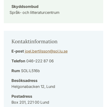
Skyddsombud
Språk- och litteraturcentrum
Kontaktinformation
E-post
joel.bertilsson
@
sol.lu
.
se
Telefon
046–222 87 06
Rum
SOL:L516b
Besöksadress
Helgonabacken 12, Lund
Postadress
Box 201, 221 00 Lund