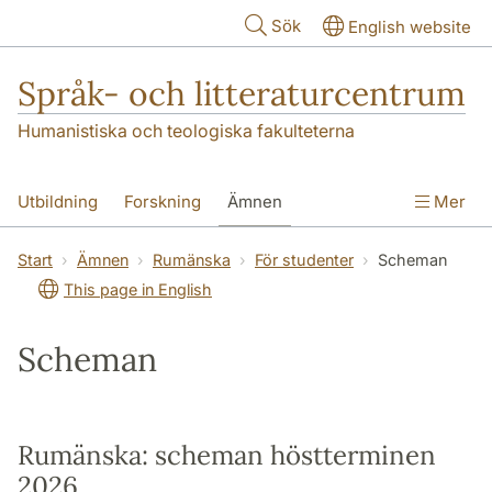
Hoppa till huvudinnehåll
Sök
English website
Språk- och litteraturcentrum
Humanistiska och teologiska fakulteterna
Utbildning
Forskning
Ämnen
Mer
SOL-husen
Kontakt
Institutionen
Start
Ämnen
Rumänska
För studenter
Scheman
This page in English
översättning till svenska
Scheman
Rumänska: scheman höstterminen
2026