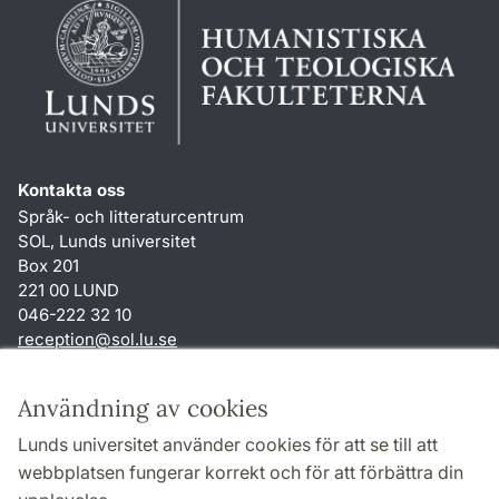
Kontakta oss
Språk- och litteraturcentrum
SOL, Lunds universitet
Box 201
221 00 LUND
046-222 32 10
reception
@
sol.lu
.
se
Genvägar
Användning av cookies
Om webbplatsen och cookies
Lunds universitet använder cookies för att se till att
Behandling av personuppgifter
webbplatsen fungerar korrekt och för att förbättra din
Tillgänglighetsredogörelse