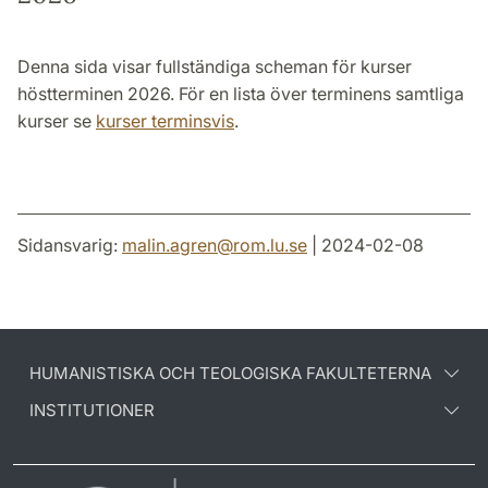
Denna sida visar fullständiga scheman för kurser
höstterminen 2026. För en lista över terminens samtliga
kurser se
kurser terminsvis
.
Sidansvarig:
malin.agren
@
rom.lu
.
se
| 2024-02-08
HUMANISTISKA OCH TEOLOGISKA FAKULTETERNA
INSTITUTIONER