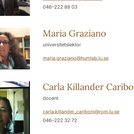
046–222 88 03
Maria Graziano
universitetslektor
maria.graziano
@
humlab.lu
.
se
Carla Killander Caribo
docent
carla.killander_cariboni
@
rom.lu
.
se
046–222 32 72