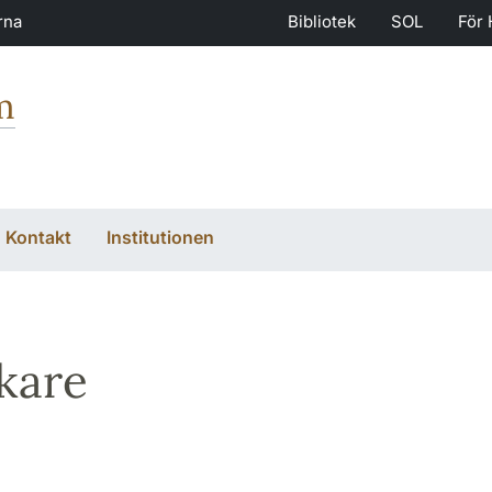
rna
Bibliotek
SOL
För 
m
Kontakt
Institutionen
kare