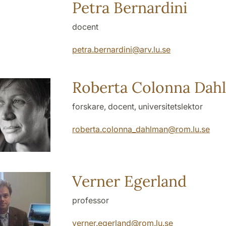
Petra Bernardini
docent
petra.bernardini
@
arv.lu
.
se
Roberta Colonna Dah
forskare, docent, universitetslektor
roberta.colonna_dahlman
@
rom.lu
.
se
Verner Egerland
professor
verner.egerland
@
rom.lu
.
se