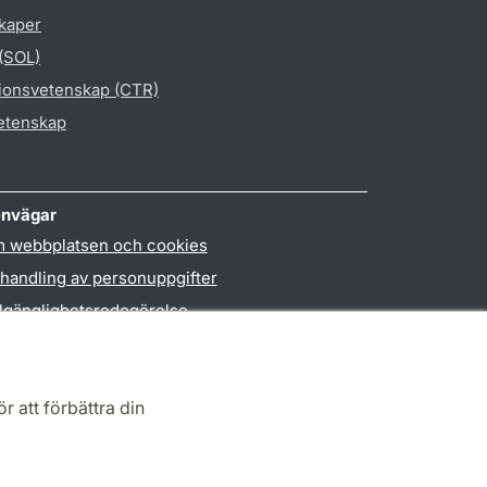
skaper
 (SOL)
gionsvetenskap (CTR)
vetenskap
nvägar
 webbplatsen och cookies
handling av personuppgifter
llgänglighetsredogörelse
PO3-login
r att förbättra din