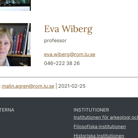
Eva Wiberg
professor
eva.wiberg
@
rom.lu
.
se
046–222 38 26
:
malin.agren
@
rom.lu
.
se
| 2021-02-25
TERNA
INSTITUTIONER
Institutionen för arkeologi oc
Filosofiska institutionen
Historiska institutionen