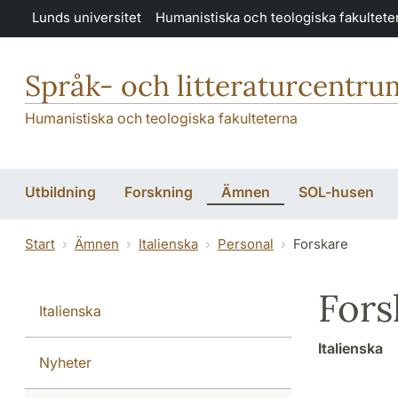
Hoppa till huvudinnehåll
Lunds universitet
Humanistiska och teologiska fakultete
Språk- och litteraturcentru
Humanistiska och teologiska fakulteterna
Utbildning
Forskning
Ämnen
SOL-husen
Start
Ämnen
Italienska
Personal
Forskare
Fors
Italienska
Italienska
Nyheter