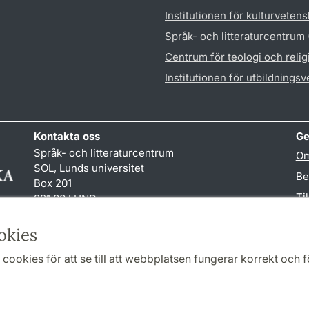
Institutionen för kulturveten
Språk- och litteraturcentrum
Centrum för teologi och reli
Institutionen för utbildnings
Kontakta oss
Ge
Språk- och litteraturcentrum
Om
SOL, Lunds universitet
Be
Box 201
Ti
221 00 LUND
046-222 32 10
TY
reception
@
sol.lu
.
se
okies
cookies för att se till att webbplatsen fungerar korrekt och fö
Samarbeten och nätverk