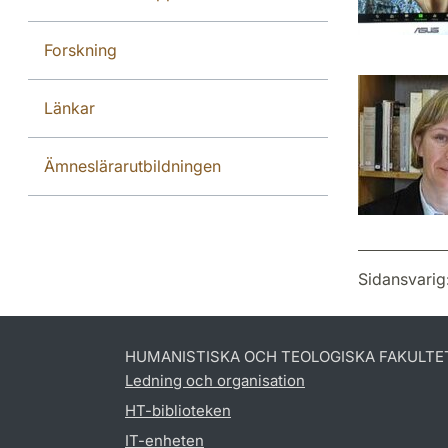
Forskning
Länkar
Ämneslärarutbildningen
Sidansvarig
HUMANISTISKA OCH TEOLOGISKA FAKULTE
Ledning och organisation
HT-biblioteken
IT-enheten