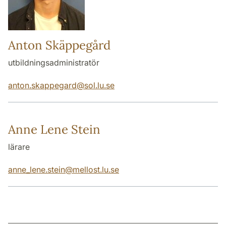
Anton Skäppegård
utbildningsadministratör
anton.skappegard
@
sol.lu
.
se
Anne Lene Stein
lärare
anne_lene.stein
@
mellost.lu
.
se