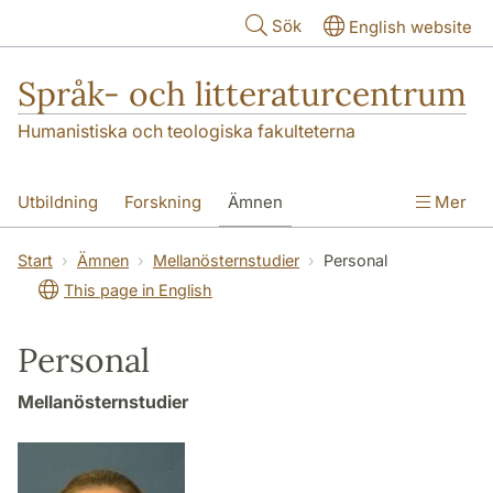
Hoppa till huvudinnehåll
Sök
English website
Språk- och litteraturcentrum
Humanistiska och teologiska fakulteterna
Utbildning
Forskning
Ämnen
Mer
SOL-husen
Kontakt
Institutionen
Start
Ämnen
Mellanösternstudier
Personal
This page in English
översättning till svenska
Personal
Mellanösternstudier