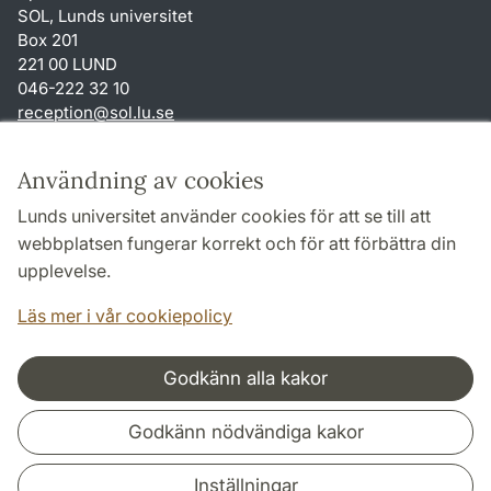
SOL, Lunds universitet
Box 201
221 00 LUND
046-222 32 10
reception
@
sol.lu
.
se
Genvägar
Användning av cookies
Om webbplatsen och cookies
Lunds universitet använder cookies för att se till att
Behandling av personuppgifter
webbplatsen fungerar korrekt och för att förbättra din
Tillgänglighetsredogörelse
upplevelse.
TYPO3-login
Läs mer i vår cookiepolicy
Godkänn alla kakor
Samarbeten och nätverk
Godkänn nödvändiga kakor
Inställningar