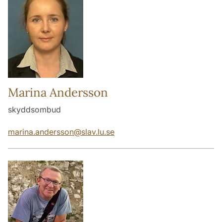
Marina Andersson
skyddsombud
marina.andersson
@
slav.lu
.
se