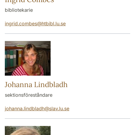
bibliotekarie
ingrid.combes
@
htbibl.lu
.
se
Johanna Lindbladh
sektionsföreståndare
johanna.lindbladh
@
slav.lu
.
se