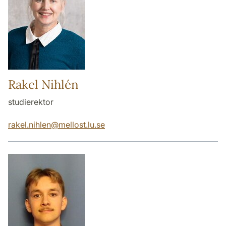
Rakel Nihlén
studierektor
rakel.nihlen
@
mellost.lu
.
se