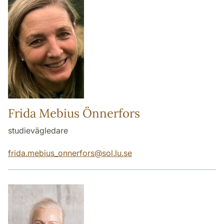
Frida Mebius Önnerfors
studievägledare
frida.mebius_onnerfors
@
sol.lu
.
se