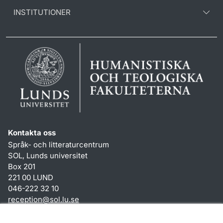
INSTITUTIONER
Kontakta oss
Språk- och litteraturcentrum
SOL, Lunds universitet
Box 201
221 00 LUND
046-222 32 10
reception
@
sol.lu
.
se