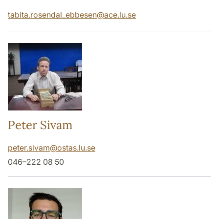
tabita.rosendal_ebbesen
@
ace.lu
.
se
Peter Sivam
peter.sivam
@
ostas.lu
.
se
046–222 08 50