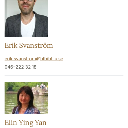
Erik Svanström
erik.svanstrom
@
htbibl.lu
.
se
046–222 32 18
Elin Ying Yan