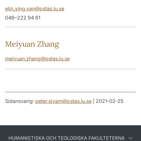
elin_ying.yan
@
ostas.lu
.
se
046–222 94 61
Meiyuan Zhang
meiyuan.zhang
@
ostas.lu
.
se
Sidansvarig:
peter.sivam
@
ostas.lu
.
se
| 2021-02-25
HUMANISTISKA OCH TEOLOGISKA FAKULTETERNA