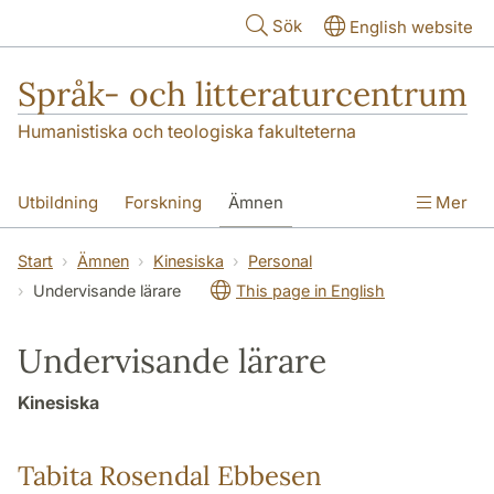
Hoppa till huvudinnehåll
Sök
English website
Språk- och litteraturcentrum
Humanistiska och teologiska fakulteterna
Utbildning
Forskning
Ämnen
Mer
SOL-husen
Kontakt
Institutionen
Start
Ämnen
Kinesiska
Personal
Undervisande lärare
This page in English
översättning till svenska
Undervisande lärare
Kinesiska
Tabita Rosendal Ebbesen