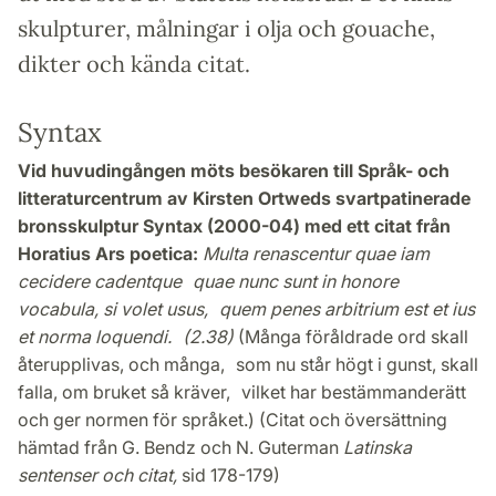
skulpturer, målningar i olja och gouache,
dikter och kända citat.
Syntax
Vid huvudingången möts besökaren till Språk- och
litteraturcentrum av Kirsten Ortweds svartpatinerade
bronsskulptur Syntax (2000-04) med ett citat från
Horatius Ars poetica:
Multa renascentur quae iam
cecidere cadentque quae nunc sunt in honore
vocabula, si volet usus, quem penes arbitrium est et ius
et norma loquendi. (2.38)
(Många föråldrade ord skall
återupplivas, och många, som nu står högt i gunst, skall
falla, om bruket så kräver, vilket har bestämmanderätt
och ger normen för språket.) (Citat och översättning
hämtad från G. Bendz och N. Guterman
Latinska
sentenser och citat,
sid 178-179)