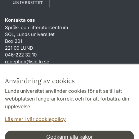
Kontakta oss
Språk- och litteraturcentrum
SOL, Lunds universitet
Box 201
221 00 LUND
046-222 32 10
reception
@
sol.lu
.
se
Genvägar
Användning av cookies
Om webbplatsen och cookies
Lunds universitet använder cookies för att se till att
Behandling av personuppgifter
webbplatsen fungerar korrekt och för att förbättra din
Tillgänglighetsredogörelse
upplevelse.
TYPO3-login
Läs mer i vår cookiepolicy
Godkänn alla kakor