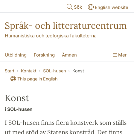
Hoppa till huvudinnehåll
Sök
English website
Språk- och litteraturcentrum
Humanistiska och teologiska fakulteterna
Utbildning
Forskning
Ämnen
Mer
SOL-husen
Kontakt
Institutionen
Start
Kontakt
SOL-husen
Konst
This page in English
översättning till svenska
Konst
i SOL-husen
I SOL-husen finns flera konstverk som ställs
ut med stöd av Statens konstråd. Det finns