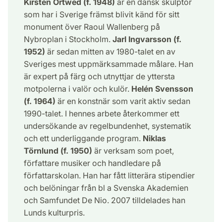
Kirsten Ortwed (f. 1948)
är en dansk skulptör
som har i Sverige främst blivit känd för sitt
monument över Raoul Wallenberg på
Nybroplan i Stockholm.
Jarl Ingvarsson (f.
1952)
är sedan mitten av 1980-talet en av
Sveriges mest uppmärksammade målare. Han
är expert på färg och utnyttjar de yttersta
motpolerna i valör och kulör.
Helén Svensson
(f. 1964)
är en konstnär som varit aktiv sedan
1990-talet. I hennes arbete återkommer ett
undersökande av regelbundenhet, systematik
och ett underliggande program.
Niklas
Törnlund (f. 1950)
är verksam som poet,
författare musiker och handledare på
författarskolan. Han har fått litterära stipendier
och belöningar från bl a Svenska Akademien
och Samfundet De Nio. 2007 tilldelades han
Lunds kulturpris.