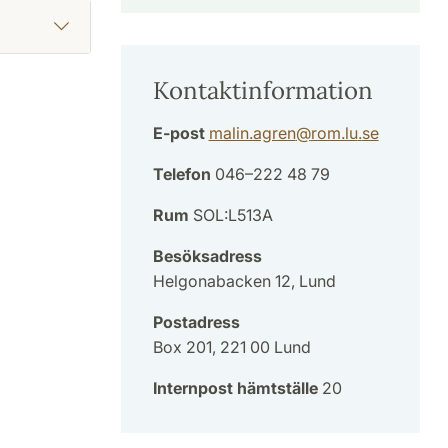
Kontaktinformation
E-post
malin.agren
@
rom.lu
.
se
Telefon
046–222 48 79
Rum
SOL:L513A
Besöksadress
Helgonabacken 12, Lund
Postadress
Box 201, 221 00 Lund
Internpost hämtställe
20