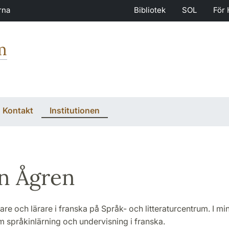
rna
Bibliotek
SOL
För 
m
Kontakt
Institutionen
n Ågren
are och lärare i franska på Språk- och litteraturcentrum. I min
 språkinlärning och undervisning i franska.