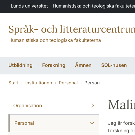
Hoppa till huvudinnehåll
Lunds universitet
Humanistiska och teologiska fakultete
Språk- och litteraturcentru
Humanistiska och teologiska fakulteterna
Utbildning
Forskning
Ämnen
SOL-husen
Start
Institutionen
Personal
Person
Mali
Organisation
Personal
Jag är forsk
forskning om