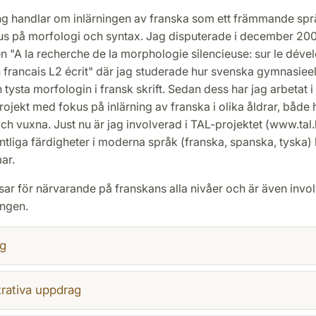
ng handlar om inlärningen av franska som ett främmande sp
okus på morfologi och syntax. Jag disputerade i december 2
n "A la recherche de la morphologie silencieuse: sur le dév
n francais L2 écrit" där jag studerade hur svenska gymnasieel
 tysta morfologin i fransk skrift. Sedan dess har jag arbetat i 
ojekt med fokus på inlärning av franska i olika åldrar, både 
 vuxna. Just nu är jag involverad i TAL-projektet (www.tal.l
ntliga färdigheter i moderna språk (franska, spanska, tyska)
ar.
ar för närvarande på franskans alla nivåer och är även invol
ingen.
g
rativa uppdrag