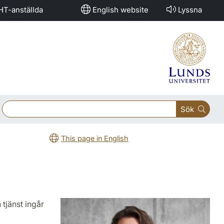
HT-anställda
English website
Lyssna
Sök
This page in English
 tjänst ingår