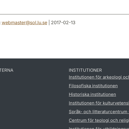
:
webmaster
@
sol.lu
.
se
| 2017-02-13
TERNA
INSTITUTIONER
Institutionen för arkeologi oc
Filosofiska institutionen
Historiska institutionen
Institutionen för kulturveten
Språk- och litteraturcentrum
Centrum för teologi och reli
Institutionen för utbildnings