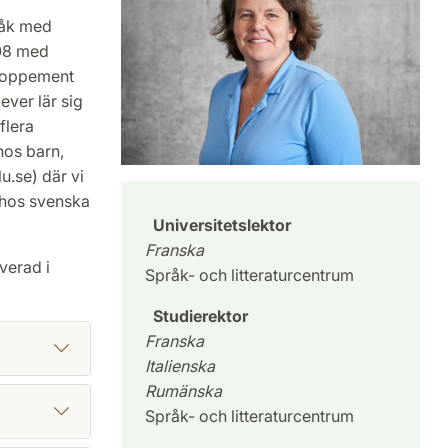
råk med
008 med
eloppement
ever lär sig
flera
hos barn,
u.se) där vi
 hos svenska
Universitetslektor
Franska
verad i
Språk- och litteraturcentrum
Studierektor
Franska
Italienska
Rumänska
Språk- och litteraturcentrum