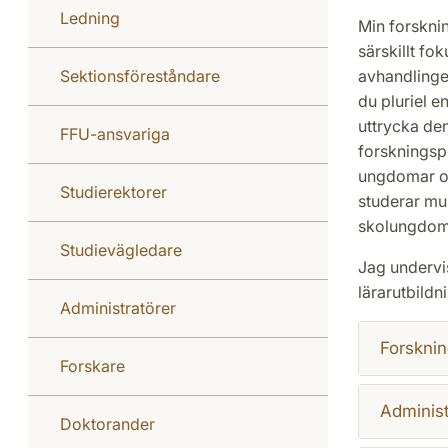
Ledning
Min forskni
särskillt f
Sektionsföreståndare
avhandlinge
du pluriel e
uttrycka den
FFU-ansvariga
forskningspr
ungdomar och
Studierektorer
studerar mu
skolungdom
Studievägledare
Jag undervis
lärarutbildn
Administratörer
Forsknin
Forskare
Administ
Doktorander