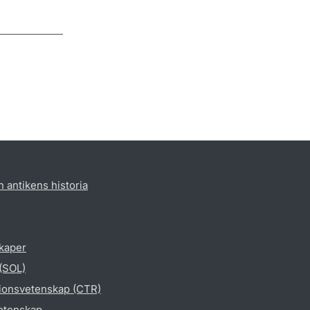
h antikens historia
skaper
 (SOL)
gionsvetenskap (CTR)
vetenskap